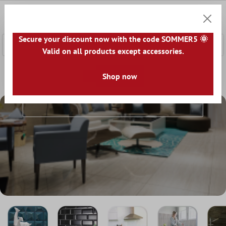
tenuto principale
0
Carrell
Secure your discount now with the code SOMMER5 🌞
Valid on all products except accessories.
Home
Rivestimenti
Shop now
Rivestimenti