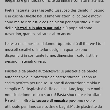
eleganza e grandezza difficile da imitare con altri materiali.
Pietra naturale: crea l'aspetto lussuoso desiderato in bagno
e in cucina. Queste bellissime variazioni di colore e motivi
sono molto richiesti e c'è una pietra per ogni stile. Alcune
delle
piastrelle in pietra naturale
più popolari sono
travertino, granito, calcare e altro ancora.
Le tessere di mosaico ti danno l'opportunità di flettere i tuoi
muscoli creativi di interior design in quanto sono
disponibili in così tante forme, dimensioni, colori, stili e
persino materiali diversi.
Piastrelle da parete autoadesive: le piastrelle da parete
autoadesive o le piastrelle da parete staccabili sono la
scelta perfetta per una soluzione di decorazione rapida e
semplice. Backsplash è facile da installare, leggero e molti
non richiedono colla o stucco! Basta sbucciare e incollare!
È così semplice
Le tessere di mosaico
possono essere
utilizzate per rinnovare cucine e bagni. Molte piastrelle da