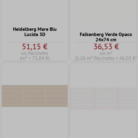
Heidelberg Mare Blu
Lucida 3D
Falkenberg Verde Opaco
24x74 cm
51,15 €
36,53 €
un Pacchetto
un m²
(m² = 71,04 €)
(1.26 m² Pacchetto = 46,03 €)