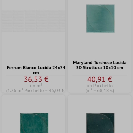
Maryland Turchese Lucida
Ferrum Bianco Lucida 24x74
3D Struttura 10x10 cm
cm
36,53 €
40,91 €
un m²
un Pacchetto
(1.26 m² Pacchetto = 46,03 €)
(m² = 68,18 €)