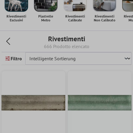
Rivestimenti
Piastrelle
Rivestimenti
Rivestimenti
Rives
Esclusivi
Metro
Calibrate
Non Calibrato
Mu
Rivestimenti
666 Prodotto elencato
Filtro