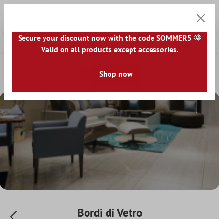
tenuto principale
0
Carrell
Secure your discount now with the code SOMMER5 🌞
Valid on all products except accessories.
Home
Bordo Piastrella
Shop now
Bordi di Vetro
Bordi Di Vetro
Bordi di Vetro