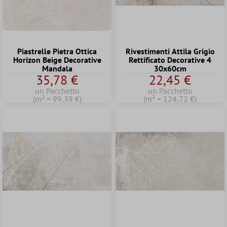
Piastrelle Pietra Ottica
Rivestimenti Attila Grigio
Horizon Beige Decorative
Rettificato Decorative 4
Mandala
30x60cm
35,78 €
22,45 €
un Pacchetto
un Pacchetto
(m² = 99,39 €)
(m² = 124,72 €)