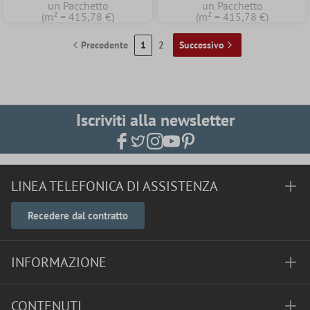
un Pacchetto
un Pacchetto
(m² = 415,78 €)
(m² = 415,78 €)
Precedente
1
2
Successivo
Iscriviti alla newsletter
LINEA TELEFONICA DI ASSISTENZA
Recedere dal contratto
INFORMAZIONE
CONTENUTI