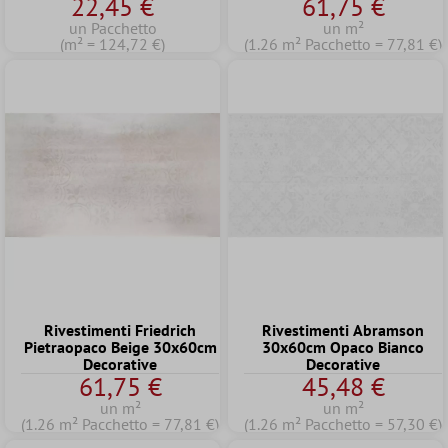
22,45 €
61,75 €
un Pacchetto
un m²
(m² = 124,72 €)
(1.26 m² Pacchetto = 77,81 €)
Rivestimenti Friedrich
Rivestimenti Abramson
Pietraopaco Beige 30x60cm
30x60cm Opaco Bianco
Decorative
Decorative
61,75 €
45,48 €
un m²
un m²
(1.26 m² Pacchetto = 77,81 €)
(1.26 m² Pacchetto = 57,30 €)