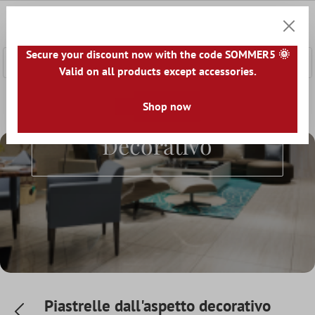
tenuto principale
0
Carrell
Secure your discount now with the code SOMMER5 🌞
Valid on all products except accessories.
Home
Il mondo delle piastrelle
Shop now
Piastrelle per aspetto
P
Piastrelle Dall'aspetto
Decorativo
Piastrelle dall'aspetto decorativo