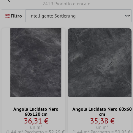
2419 Prodotto elencato
Filtro
Angola Lucidato Nero
Angola Lucidato Nero 60x60
60x120 cm
cm
36,31 €
35,38 €
un m²
un m²
(1.44 m² Pacchetto = 52,29 €)
(1.44 m² Pacchetto = 50,95 €)