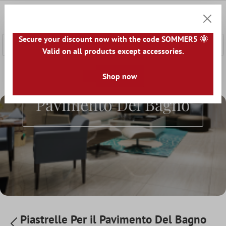
tenuto principale
0
Carrell
Secure your discount now with the code SOMMER5 🌞
Valid on all products except accessories.
Home
Pavimenti
Ambienti
Shop now
Piastrelle Per il Pavimento 
Piastrelle Per Il
Pavimento Del Bagno
Piastrelle Per il Pavimento Del Bagno