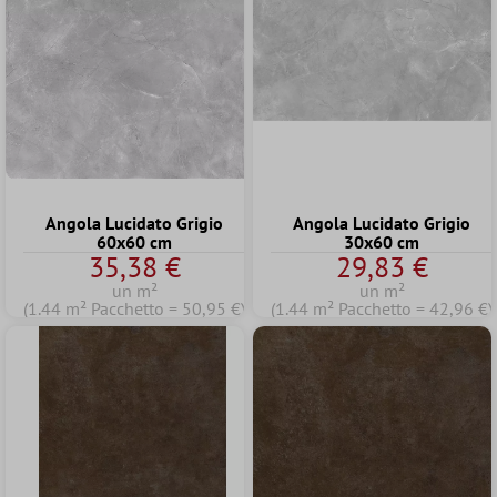
Angola Lucidato Grigio
Angola Lucidato Grigio
60x60 cm
30x60 cm
35,38 €
29,83 €
un m²
un m²
(1.44 m² Pacchetto = 50,95 €)
(1.44 m² Pacchetto = 42,96 €)