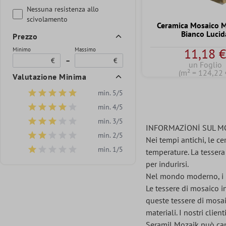
Nessuna resistenza allo
scivolamento
Ceramica Mosaico 
Bianco Lucid
Prezzo
11,18 
Minimo
Massimo
€
–
€
un Foglio
(m² = 124,22 
Valutazione Minima
min. 5/5
Aggiungi filtro: Valutazione minima di 5 su 5 stelle
min. 4/5
Aggiungi filtro: Valutazione minima di 4 su 5 stelle
min. 3/5
Aggiungi filtro: Valutazione minima di 3 su 5 stelle
INFORMAZİONİ SUL M
min. 2/5
Aggiungi filtro: Valutazione minima di 2 su 5 stelle
Nei tempi antichi, le c
min. 1/5
temperature. La tessera 
Aggiungi filtro: Valutazione minima di 1 su 5 stelle
per indurirsi.
Nel mondo moderno, i pr
Le tessere di mosaico i
queste tessere di mosai
materiali. I nostri clie
Seramil Mozaik può cam