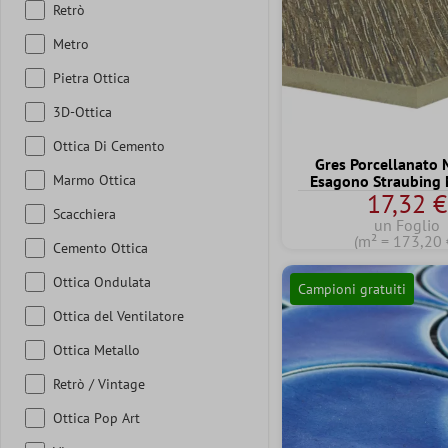
Retrò
Metro
Pietra Ottica
3D-Ottica
Ottica Di Cemento
Gres Porcellanato 
Marmo Ottica
Esagono Straubing
17,32 €
Scacchiera
un Foglio
(m² = 173,20 
Cemento Ottica
Ottica Ondulata
Campioni gratuiti
Ottica del Ventilatore
Ottica Metallo
Retrò / Vintage
Ottica Pop Art