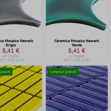
ica Mosaico Newark
Ceramica Mosaico Newark
Grigio
Verde
8,41 €
8,41 €
un Foglio
un Foglio
m² = 120,14 €)
(m² = 120,14 €)
ratuiti
Campioni gratuiti