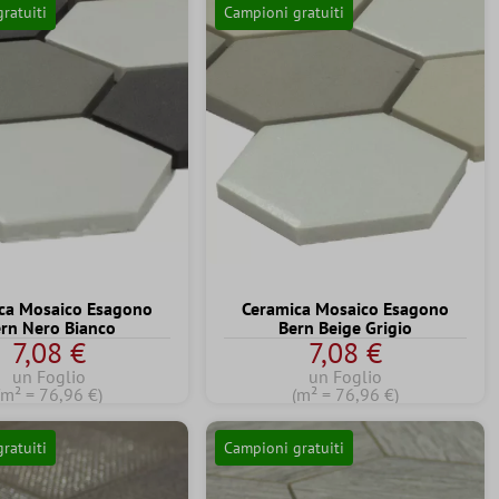
ratuiti
Campioni gratuiti
ca Mosaico Esagono
Ceramica Mosaico Esagono
rn Nero Bianco
Bern Beige Grigio
7,08 €
7,08 €
un Foglio
un Foglio
(m² = 76,96 €)
(m² = 76,96 €)
ratuiti
Campioni gratuiti