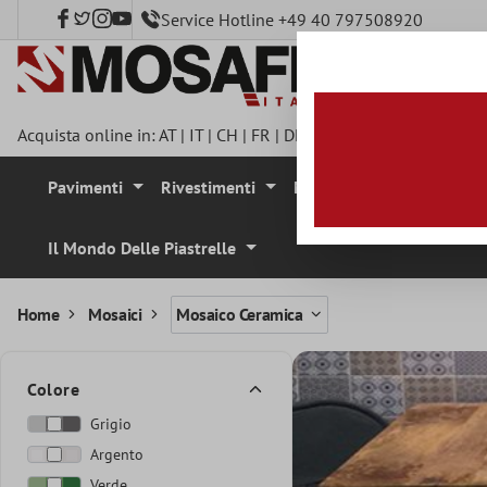
Service Hotline +49 40 797508920
tenuto principale
Acquista online in:
AT
|
IT
|
CH
|
FR
|
DE
|
UK
|
CZ
|
SE
|
DK
|
BE
|
Pavimenti
Rivestimenti
Mosaici
Pietra Natura
Il Mondo Delle Piastrelle
Home
Mosaici
Mosaico Ceramica
Colore
Grigio
Argento
Verde