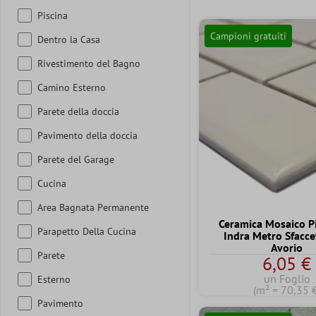
Piscina
Campioni gratuiti
Dentro la Casa
Rivestimento del Bagno
Camino Esterno
Parete della doccia
Pavimento della doccia
Parete del Garage
Cucina
Area Bagnata Permanente
Ceramica Mosaico Pi
Parapetto Della Cucina
Indra Metro Sfacce
Avorio
Parete
6,05 €
un Foglio
Esterno
(m² = 70,35 
Pavimento