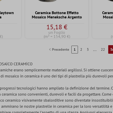
Maytown
Ceramica Bottone Effetto
Ceram
a
Mosaico Meneksche Argento
Mosai
€
15,18 €
un Foglio
€)
(m² = 154,90 €)
(
...
Precedente
1
2
3
22
S
OSAİCO CERAMİCO
eramiche erano semplicemente materiali argillosi. Si ottiene cuocen
di mosaico in ceramica è uno dei tipi di piastrella più durevoli perc
ogressi tecnologici hanno ampliato la definizione del termine. Og
n ceramica sono convenienti, durevoli e facili da progettare. Come
co ceramico visivamente sbalorditive sono diventate insostituibili 
nti ammirano le nostre piastrelle in ceramica per la loro versatilità
biare completamente l'aspetto di una stanza. Aggiungi eleganza al