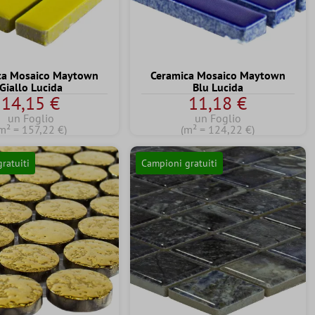
ca Mosaico Maytown
Ceramica Mosaico Maytown
Giallo Lucida
Blu Lucida
14,15 €
11,18 €
un Foglio
un Foglio
m² = 157,22 €)
(m² = 124,22 €)
ratuiti
Campioni gratuiti