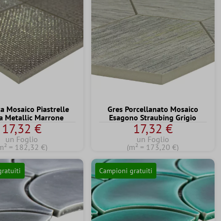
a Mosaico Piastrelle
Gres Porcellanato Mosaico
a Metallic Marrone
Esagono Straubing Grigio
17,32 €
17,32 €
un Foglio
un Foglio
m² = 182,32 €)
(m² = 173,20 €)
ratuiti
Campioni gratuiti