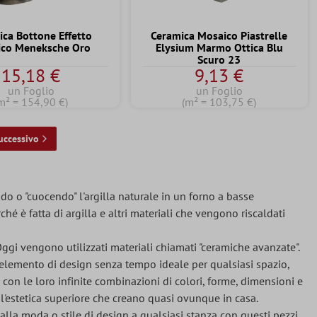
ica Bottone Effetto
Ceramica Mosaico Piastrelle
co Meneksche Oro
Elysium Marmo Ottica Blu
Scuro 23
15,18 €
9,13 €
un Foglio
un Foglio
m² = 154,90 €)
(m² = 103,75 €)
uccessivo
do o "cuocendo" l'argilla naturale in un forno a basse
hé è fatta di argilla e altri materiali che vengono riscaldati
gi vengono utilizzati materiali chiamati "ceramiche avanzate".
 elemento di design senza tempo ideale per qualsiasi spazio,
con le loro infinite combinazioni di colori, forme, dimensioni e
 e l'estetica superiore che creano quasi ovunque in casa.
la moda o stile di design a qualsiasi stanza con questi pezzi