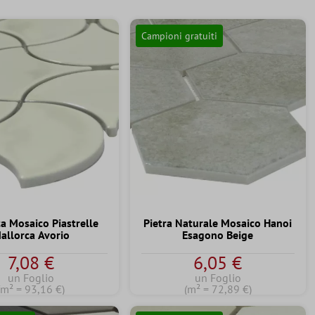
Campioni gratuiti
a Mosaico Piastrelle
Pietra Naturale Mosaico Hanoi
allorca Avorio
Esagono Beige
7,08 €
6,05 €
un Foglio
un Foglio
(m² = 93,16 €)
(m² = 72,89 €)