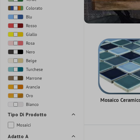
Colorato
Blu
Rosso
Giallo
Rosa
Nero
Beige
Turchese
Marrone
Arancia
Oro
Mosaico Ceramic
Bianco
Tipo Di Prodotto
Mosaici
Adatto A