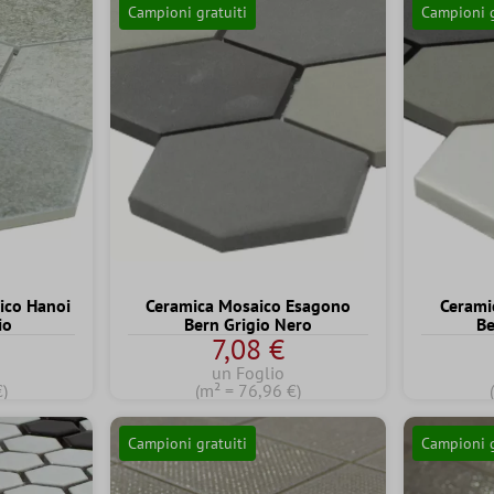
Campioni gratuiti
Campioni g
ico Hanoi
Ceramica Mosaico Esagono
Cerami
io
Bern Grigio Nero
Be
7,08 €
un Foglio
€)
(m² = 76,96 €)
Campioni gratuiti
Campioni g