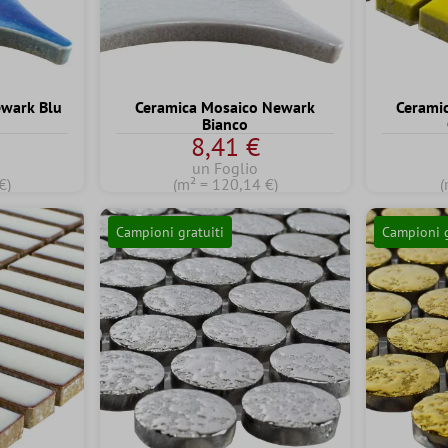
ewark Blu
Ceramica Mosaico Newark
Cerami
Bianco
8,41 €
un Foglio
€)
(m² = 120,14 €)
(
Campioni gratuiti
Campioni g