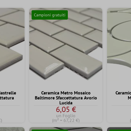
Campioni gratuiti
astrelle
Ceramica Metro Mosaico
Ceramic
ttatura
Baltimore Sfaccettatura Avorio
M
Lucida
6,05 €
un Foglio
€)
(m² = 67,22 €)