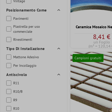
Vintage
Posizionamento Come
Pavimenti
Piastrella per uso
Ceramica Mosaico N
commerciale
8,41 €
Rivestimenti
un Foglio
(m² = 120,14 
Tipo Di Installazione
Mattone Adesivo
Campioni gratuiti
Per Incollaggio
Antiscivolo
R11
R10/B
R9
R10