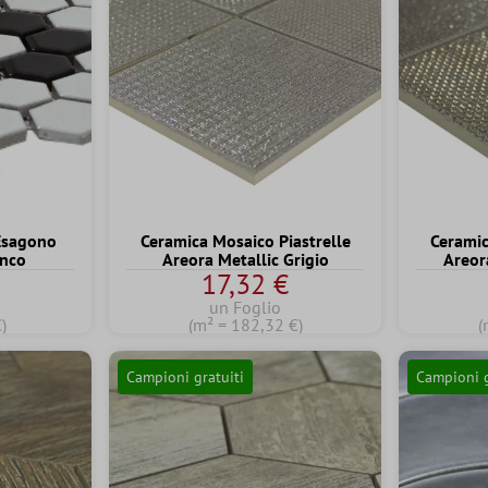
Esagono
Ceramica Mosaico Piastrelle
Ceramic
anco
Areora Metallic Grigio
Areor
17,32 €
un Foglio
)
(m² = 182,32 €)
(
Campioni gratuiti
Campioni g