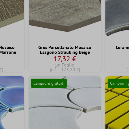
Mosaico
Gres Porcellanato Mosaico
Ceram
 Marrone
Esagono Straubing Beige
17,32 €
un Foglio
€)
(m² = 173,20 €)
(
Campioni gratuiti
Campioni g