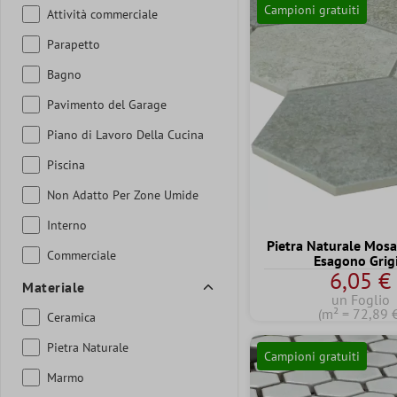
Campioni gratuiti
Attività commerciale
Parapetto
Bagno
Pavimento del Garage
Piano di Lavoro Della Cucina
Piscina
Non Adatto Per Zone Umide
Interno
Pietra Naturale Mosa
Commerciale
Esagono Grig
6,05 €
Materiale
un Foglio
(m² = 72,89 
Ceramica
Pietra Naturale
Campioni gratuiti
Marmo