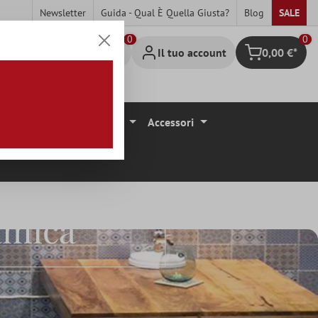
Newsletter
Guida - Qual È Quella Giusta?
Blog
SALE
0
Il tuo account
0,00 €*
Carrello degli 
ivestimenti Per Pavimenti
Accessori
amica