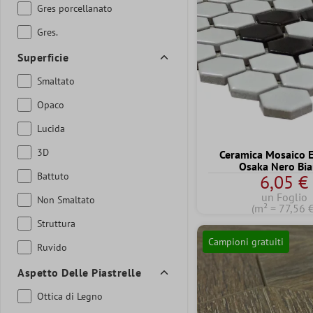
Gres porcellanato
Gres.
Superficie
Smaltato
Opaco
Lucida
3D
Ceramica Mosaico 
Osaka Nero Bi
Battuto
6,05 €
un Foglio
Non Smaltato
(m² = 77,56 €
Struttura
Campioni gratuiti
Ruvido
Aspetto Delle Piastrelle
Ottica di Legno