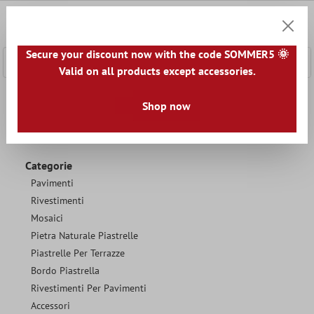
tenuto principale
0
Carrell
Secure your discount now with the code SOMMER5 🌞
Valid on all products except accessories.
Home
Informazione
Chi siamo
Shop now
Categorie
Pavimenti
Rivestimenti
Mosaici
Pietra Naturale Piastrelle
Piastrelle Per Terrazze
Bordo Piastrella
Rivestimenti Per Pavimenti
Accessori