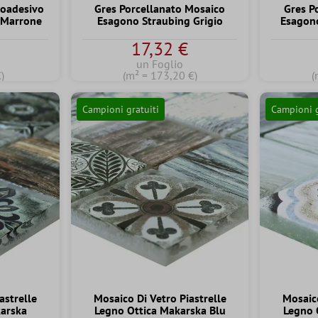
toadesivo
Gres Porcellanato Mosaico
Gres P
 Marrone
Esagono Straubing Grigio
Esagon
17,32 €
un Foglio
)
(m² = 173,20 €)
(
Campioni gratuiti
Campioni g
astrelle
Mosaico Di Vetro Piastrelle
Mosaico
karska
Legno Ottica Makarska Blu
Legno 