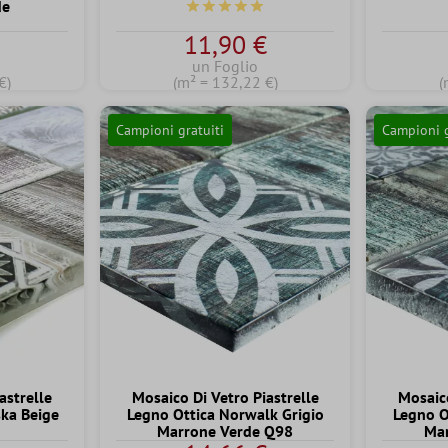
de
Valutazione media di 5 su 5 stelle
media di 5 su 5 stelle
€
11,90 €
un Foglio
€)
(m² = 132,22 €)
(
Campioni gratuiti
Campioni g
astrelle
Mosaico Di Vetro Piastrelle
Mosaico
ka Beige
Legno Ottica Norwalk Grigio
Legno O
Marrone Verde Q98
Mar
media di 5 su 5 stelle