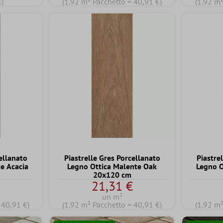
€)
(1.92 m² Pacchetto = 40,91 €)
(1.92 m²
cellanato
Piastrelle Gres Porcellanato
Piastre
e Acacia
Legno Ottica Malente Oak
Legno O
20x120 cm
€
21,31 €
un m²
 40,91 €)
(1.92 m² Pacchetto = 40,91 €)
(1.92 m²