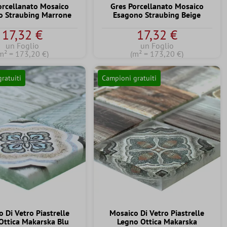
orcellanato Mosaico
Gres Porcellanato Mosaico
o Straubing Marrone
Esagono Straubing Beige
17,32 €
17,32 €
un Foglio
un Foglio
m² = 173,20 €)
(m² = 173,20 €)
ratuiti
Campioni gratuiti
 Di Vetro Piastrelle
Mosaico Di Vetro Piastrelle
Ottica Makarska Blu
Legno Ottica Makarska