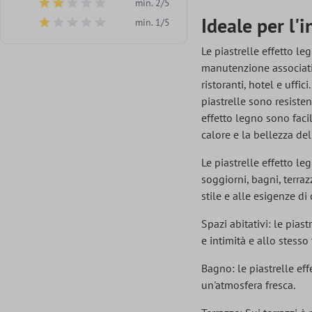
min. 2/5
Aggiungi filtro: Valutazione minima di 2 su 5 stelle
Ideale per l'
min. 1/5
Aggiungi filtro: Valutazione minima di 1 su 5 stelle
Le piastrelle effetto l
manutenzione associati 
ristoranti, hotel e uffi
piastrelle sono resisten
effetto legno sono facil
calore e la bellezza del
Le piastrelle effetto l
soggiorni, bagni, terraz
stile e alle esigenze d
Spazi abitativi: le pias
e intimità e allo stes
Bagno: le piastrelle eff
un'atmosfera fresca.