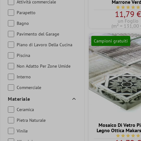
Marrone Ver
Attività commerciale
Valutazione 
11,79 
Parapetto
un Foglio
Bagno
(m² = 131,00 
Pavimento del Garage
Campioni gratuiti
Piano di Lavoro Della Cucina
Piscina
Non Adatto Per Zone Umide
Interno
Commerciale
Materiale
Ceramica
Pietra Naturale
Mosaico Di Vetro Pi
Legno Ottica Makars
Vinile
Valutazione 