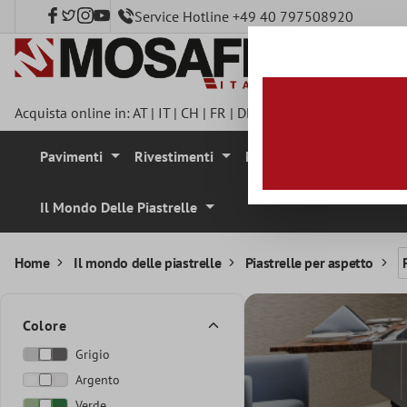
Service Hotline +49 40 797508920
tenuto principale
Acquista online in:
AT
|
IT
|
CH
|
FR
|
DE
|
UK
|
CZ
|
SE
|
DK
|
BE
|
Pavimenti
Rivestimenti
Mosaici
Pietra Natura
Il Mondo Delle Piastrelle
Home
Il mondo delle piastrelle
Piastrelle per aspetto
Colore
Grigio
Argento
Verde