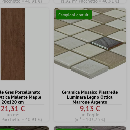
 Pacchetto = 40,91 €)
(1.92 m² Pacchetto = 40,91 €)
Campioni gratuiti
lle Gres Porcellanato
Ceramica Mosaico Piastrelle
ttica Malente Maple
Luminara Legno Ottica
20x120 cm
Marrone Argento
21,31 €
9,13 €
un m²
un Foglio
 Pacchetto = 40,91 €)
(m² = 103,75 €)