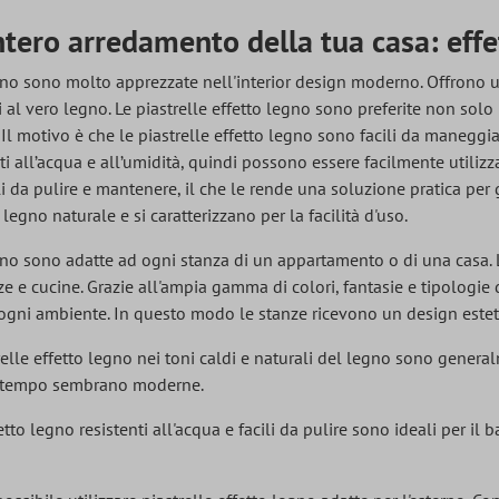
intero arredamento della tua casa: eff
egno sono molto apprezzate nell'interior design moderno. Offrono u
al vero legno. Le piastrelle effetto legno sono preferite non solo
ci. Il motivo è che le piastrelle effetto legno sono facili da manegg
ti all’acqua e all’umidità, quindi possono essere facilmente utilizz
i da pulire e mantenere, il che le rende una soluzione pratica per g
 legno naturale e si caratterizzano per la facilità d'uso.
egno sono adatte ad ogni stanza di un appartamento o di una casa. 
ze e cucine. Grazie all'ampia gamma di colori, fantasie e tipologie d
i ogni ambiente. In questo modo le stanze ricevono un design estet
trelle effetto legno nei toni caldi e naturali del legno sono general
so tempo sembrano moderne.
etto legno resistenti all'acqua e facili da pulire sono ideali per il 