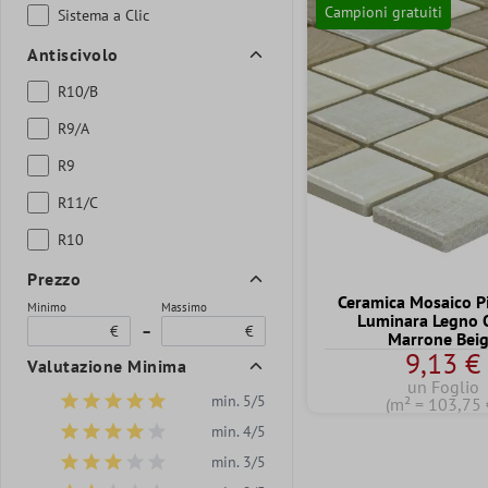
Campioni gratuiti
Sistema a Clic
Antiscivolo
R10/B
R9/A
R9
R11/C
R10
Prezzo
Ceramica Mosaico Pi
Minimo
Massimo
Luminara Legno 
€
–
€
Marrone Bei
9,13 €
Valutazione Minima
un Foglio
min. 5/5
(m² = 103,75 
Aggiungi filtro: Valutazione minima di 5 su 5 stelle
min. 4/5
Aggiungi filtro: Valutazione minima di 4 su 5 stelle
min. 3/5
Aggiungi filtro: Valutazione minima di 3 su 5 stelle