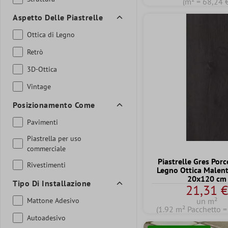
(m² = 68,24 
Aspetto Delle Piastrelle
Ottica di Legno
Retrò
3D-Ottica
Vintage
Posizionamento Come
Pavimenti
Piastrella per uso
commerciale
Piastrelle Gres Por
Rivestimenti
Legno Ottica Malent
20x120 cm
Tipo Di Installazione
21,31 
Mattone Adesivo
un m²
(1.92 m² Pacchetto =
Autoadesivo