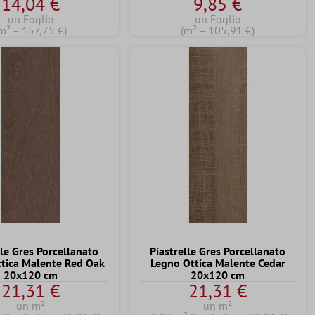
14,04 €
9,85 €
un Foglio
un Foglio
m² = 157,75 €)
(m² = 105,91 €)
lle Gres Porcellanato
Piastrelle Gres Porcellanato
tica Malente Red Oak
Legno Ottica Malente Cedar
20x120 cm
20x120 cm
21,31 €
21,31 €
un m²
un m²