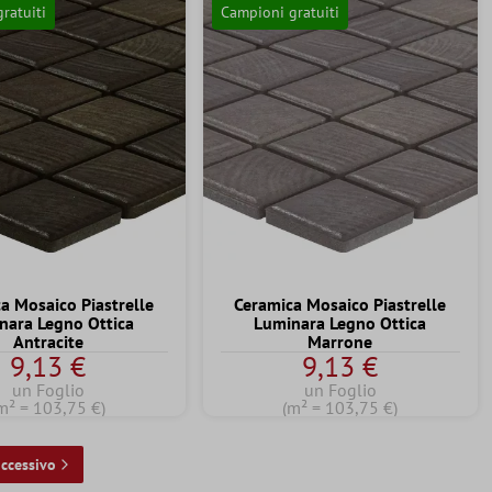
ratuiti
Campioni gratuiti
a Mosaico Piastrelle
Ceramica Mosaico Piastrelle
nara Legno Ottica
Luminara Legno Ottica
Antracite
Marrone
9,13 €
9,13 €
un Foglio
un Foglio
m² = 103,75 €)
(m² = 103,75 €)
ccessivo