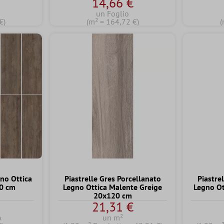
€
14,66 €
un Foglio
€)
(m² = 164,72 €)
(
gno Ottica
Piastrelle Gres Porcellanato
Piastre
20 cm
Legno Ottica Malente Greige
Legno Ot
20x120 cm
€
21,31 €
o
un m²