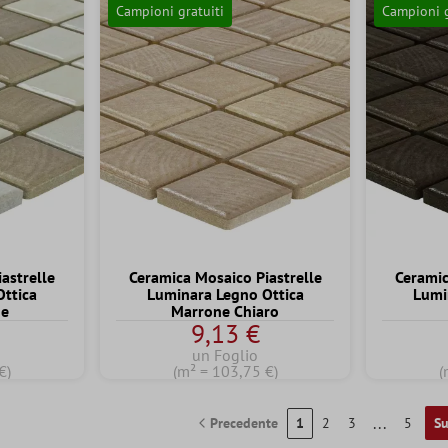
Campioni gratuiti
Campioni g
astrelle
Ceramica Mosaico Piastrelle
Ceramic
Ottica
Luminara Legno Ottica
Lumi
ge
Marrone Chiaro
9,13 €
un Foglio
€)
(m² = 103,75 €)
(
...
Precedente
1
2
3
5
Su