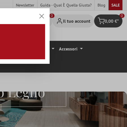
Newsletter
Guida - Qual È Quella Giusta?
Blog
SALE
0
Il tuo account
0,00 €*
Carrello degli 
ivestimenti Per Pavimenti
Accessori
to Legno