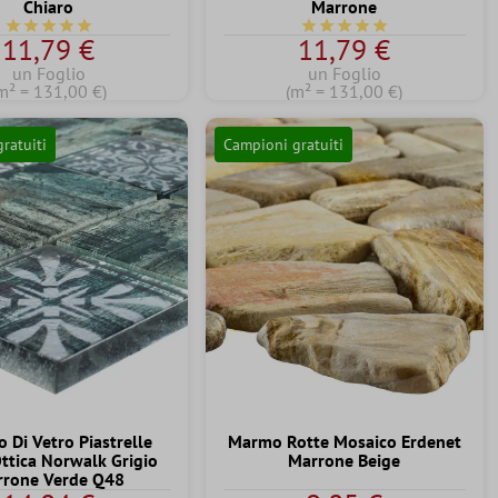
Chiaro
Marrone
Valutazione media di 5 su 5 stelle
Valutazione media di 5 su 
11,79 €
11,79 €
un Foglio
un Foglio
m² = 131,00 €)
(m² = 131,00 €)
ratuiti
Campioni gratuiti
 Di Vetro Piastrelle
Marmo Rotte Mosaico Erdenet
ttica Norwalk Grigio
Marrone Beige
rone Verde Q48