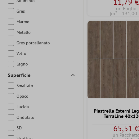
11,79 
Alluminio
un Foglio
Gres
(m² = 131,00 
Marmo
Metallo
Gres porcellanato
Vetro
Legno
Superficie
Smaltato
Opaco
Lucida
Piastrella Esterni Le
TerraLine 40x1
Ondulato
65,51 
3D
un Pacchett
Struttura