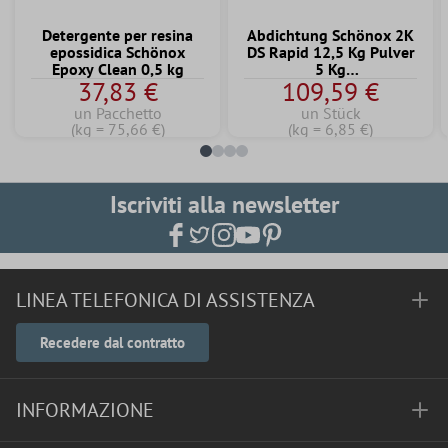
Detergente per resina
Abdichtung Schönox 2K
epossidica Schönox
DS Rapid 12,5 Kg Pulver
Epoxy Clean 0,5 kg
5 Kg
37,83 €
109,59 €
Dispersionskomponente
un Pacchetto
un Stück
(kg = 75,66 €)
(kg = 6,85 €)
Iscriviti alla newsletter
LINEA TELEFONICA DI ASSISTENZA
Recedere dal contratto
INFORMAZIONE