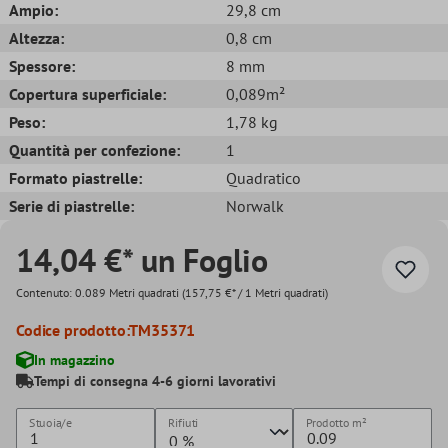
Ampio:
29,8 cm
Altezza:
0,8 cm
Spessore:
8 mm
Copertura superficiale:
0,089m²
Peso:
1,78 kg
Quantità per confezione:
1
Formato piastrelle:
Quadratico
Serie di piastrelle:
Norwalk
14,04 €* un Foglio
Contenuto:
0.089 Metri quadrati
(157,75 €* / 1 Metri quadrati)
Codice prodotto:
TM35371
In magazzino
Tempi di consegna 4-6 giorni lavorativi
Stuoia/e
Rifiuti
Prodotto
m²