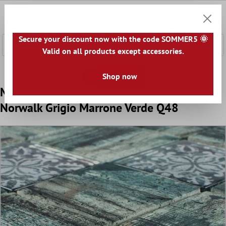
tenuto principale
0
Carrell
Secure your discount now with the code SOMMER5 🌞
Valid on all products except accessories.
Home
Mosaici
Mosaico Vetro
Mosaico Vetro 8mm Mix
Shop now
Mosaico Di Vetro Piastrelle Legno Ottica
Norwalk Grigio Marrone Verde Q48