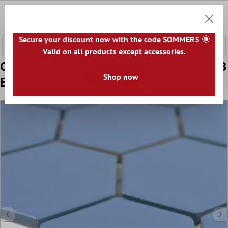
tenuto principale
0
Carrell
Secure your discount now with the code SOMMER5 🌞
Valid on all products except accessories.
Campione Ceramica Mosaico Bismarck R10B
Shop now
Esagono Blu H51