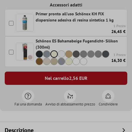
Accessori adatti
Primer pronto all'uso Schönox KH FIX
dispersione adesiva di resina sintetica 1 kg
1 Pezzo
26,45 €
Schönox ES Bahamabeige Fugendicht- Silikon
(300ml)
1 Pezzo
16,30 €
Nel carrello
2,56
EUR
Fai una domanda
Avviso di abbassamento prezzo
Condividere
Descrizione