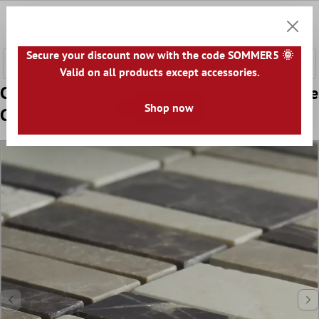
tenuto principale
0
Carrell
Secure your discount now with the code SOMMER5 🌞
Valid on all products except accessories.
Campione Marmo Mosaico Sunbury Marrone
Shop now
Caramel