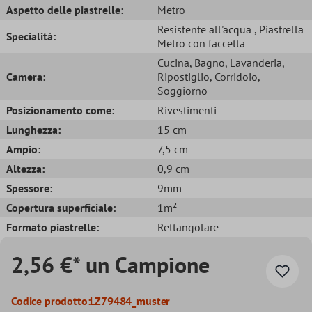
Aspetto delle piastrelle:
Metro
Resistente all'acqua
, Piastrella
Specialità:
Metro con faccetta
Cucina
, Bagno
, Lavanderia
,
Camera:
Ripostiglio
, Corridoio
,
Soggiorno
Posizionamento come:
Rivestimenti
Lunghezza:
15 cm
Ampio:
7,5 cm
Altezza:
0,9 cm
Spessore:
9mm
Copertura superficiale:
1m²
Formato piastrelle:
Rettangolare
2,56 €* un Campione
Codice prodotto:
LZ79484_muster