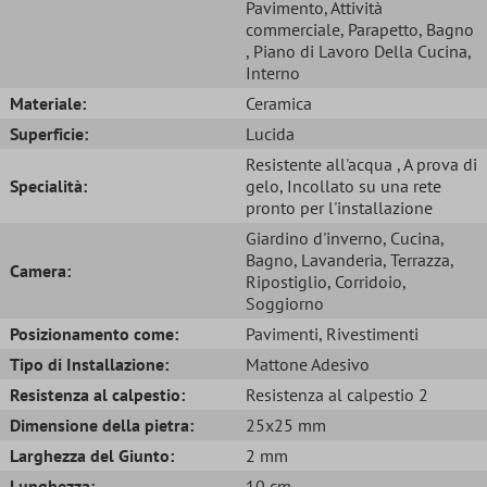
Pavimento
, Attività
commerciale
, Parapetto
, Bagno
, Piano di Lavoro Della Cucina
,
Interno
Materiale:
Ceramica
Superficie:
Lucida
Resistente all'acqua
, A prova di
Specialità:
gelo
, Incollato su una rete
pronto per l'installazione
Giardino d'inverno
, Cucina
,
Bagno
, Lavanderia
, Terrazza
,
Camera:
Ripostiglio
, Corridoio
,
Soggiorno
Posizionamento come:
Pavimenti
, Rivestimenti
Tipo di Installazione:
Mattone Adesivo
Resistenza al calpestio:
Resistenza al calpestio 2
Dimensione della pietra:
25x25 mm
Larghezza del Giunto:
2 mm
Lunghezza:
10 cm