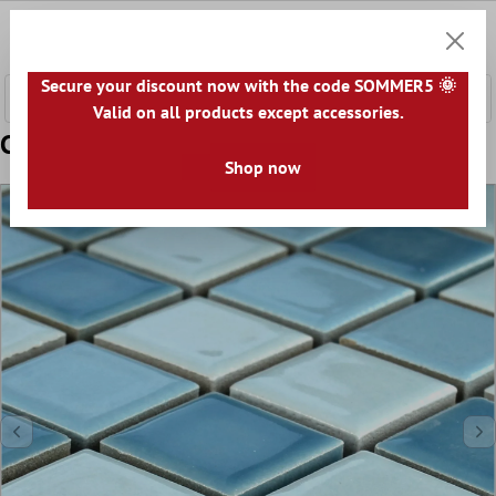
tenuto principale
0
Carrell
Secure your discount now with the code SOMMER5 🌞
Valid on all products except accessories.
Campione Mosaico Ceramica Blu Mix
Shop now