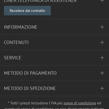
LINEA TELEFONICA DI ASSISTENZA
Recedere dal contratto
INFORMAZIONE
CONTENUTI
SERVICE
METODO DI PAGAMENTO
METODO DI SPEDIZIONE
* Tutti i prezzi includono l'IVA più
spese di spedizione
ed
eventuali spese di spedizione, se non diversamente indicato.