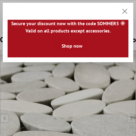
tenuto principale
0
Carrell
Secure your discount now with the code SOMMER5 🌞
Valid on all products except accessories.
Campione Mosaico Ciottolo Affettato Bianco
Shop now