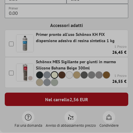
Primer
Accessori adatti
Primer pronto all'uso Schönox KH FIX
dispersione adesiva di resina sintetica 1 kg
1 Pezzo
26,45 €
Schönox MES Sigillante per giunti in marmo
Silicone Bahama Beige 300ml
1 Pezzo
26,55 €
Nel carrello
2,56
EUR
Fai una domanda
Avviso di abbassamento prezzo
Condividere