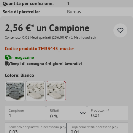
Quantità per confezione:
1
Serie di piastrelle:
Burgas
2,56 €* un Campione
Contenuto:
0.01 Metri quadrati
(256,00 €* / 1 Metri quadrati)
Codice prodotto:
TM33445_muster
In magazzino
Tempi di consegna 4-6 giorni lavorativi
Colore: Bianco
Campione
Rifiuti
Prodotto
m²
Cemento per piastrelle necessario (kg)
Fuga cementizia necessaria (kg)