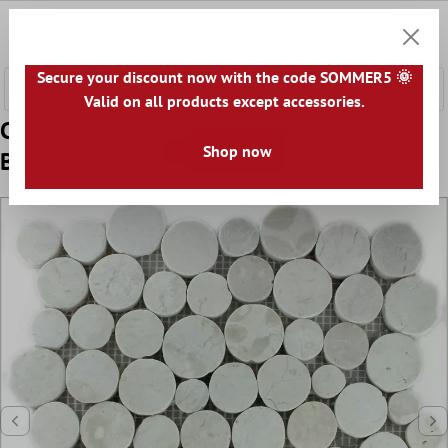
tenuto principale
0
Carrell
Secure your discount now with the code SOMMER5 🌞
Valid on all products except accessories.
Campione Mosaico Ciottolo Coin Rotonda
Shop now
Bianco