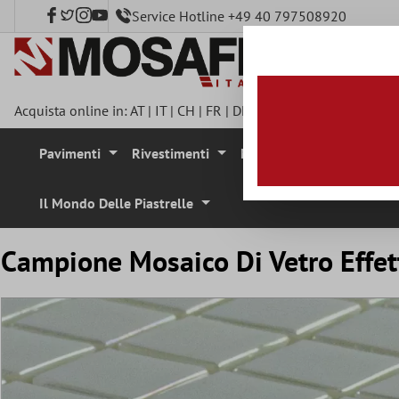
Service Hotline +49 40 797508920
tenuto principale
Acquista online in:
AT
|
IT
|
CH
|
FR
|
DE
|
UK
|
CZ
|
SE
|
DK
|
BE
|
Pavimenti
Rivestimenti
Mosaici
Pietra Natura
Il Mondo Delle Piastrelle
Campione Mosaico Di Vetro Effet