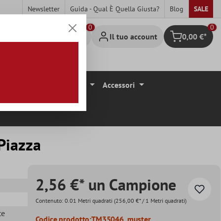
Newsletter
Guida - Qual È Quella Giusta?
Blog
SALE
0
Il tuo account
0,00 €*
Carrello degli 
ivestimenti Per Pavimenti
Accessori
Piazza
2,56 €* un Campione
Contenuto:
0.01 Metri quadrati
(256,00 €* / 1 Metri quadrati)
te
Codice prodotto:
TM35046_muster