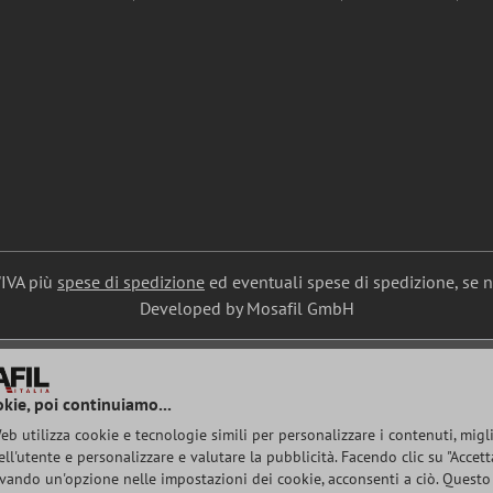
l'IVA più
spese di spedizione
ed eventuali spese di spedizione, se 
Developed by Mosafil GmbH
okie, poi continuiamo...
b utilizza cookie e tecnologie simili per personalizzare i contenuti, migl
ell'utente e personalizzare e valutare la pubblicità. Facendo clic su "Accetta
ivando un'opzione nelle impostazioni dei cookie, acconsenti a ciò. Questo