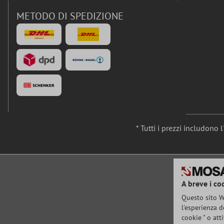
METODO DI SPEDIZIONE
* Tutti i prezzi includono 
A breve i co
Questo sito We
l'esperienza d
cookie " o att