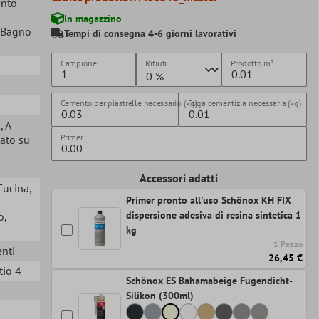
ento
In magazzino
, Bagno
Tempi di consegna 4-6 giorni lavorativi
Campione
Rifiuti
Prodotto
m²
Cemento per piastrelle necessario (kg)
Fuga cementizia necessaria (kg)
a
, A
Primer
lato su
Accessori adatti
 Cucina
,
Primer pronto all'uso Schönox KH FIX
dispersione adesiva di resina sintetica 1
o
,
kg
1 Pezzo
enti
26,45 €
tio 4
Schönox ES Bahamabeige Fugendicht-
Silikon (300ml)