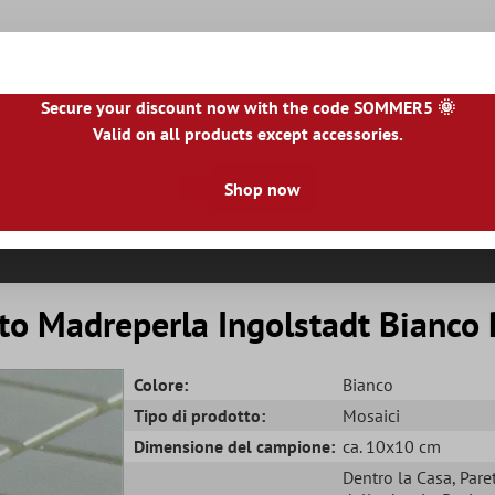
Secure your discount now with the code SOMMER5 🌞
Valid on all products except accessories.
NL
|
IE
|
ES
|
PL
|
PT
|
FI
|
GR
|
RO
|
NO
|
HU
|
BG
|
HR
|
LU
Shop now
le Piastrelle
Piastrelle Per Terrazze
Bordo Piastrella
R
to Madreperla Ingolstadt Bianco 
Colore:
Bianco
Tipo di prodotto:
Mosaici
Dimensione del campione:
ca. 10x10 cm
Dentro la Casa
, Pare