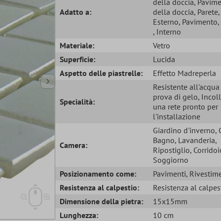
della doccia
, Pavim
Adatto a:
della doccia
, Parete
,
Esterno
, Pavimento
, Interno
Materiale:
Vetro
Superficie:
Lucida
Aspetto delle piastrelle:
Effetto Madreperla
Resistente all'acqu
prova di gelo
, Incol
Specialità:
una rete pronto per
l'installazione
Giardino d'inverno
,
Bagno
, Lavanderia
,
Camera:
Ripostiglio
, Corridoi
Soggiorno
Posizionamento come:
Pavimenti
, Rivestim
Resistenza al calpestio:
Resistenza al calpes
Dimensione della pietra:
15x15mm
Lunghezza:
10 cm