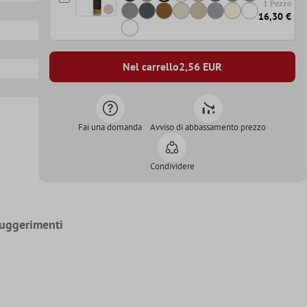
1 Pezzo
16,30 €
Nel carrello
2,56
EUR
Fai una domanda
Avviso di abbassamento prezzo
Condividere
uggerimenti