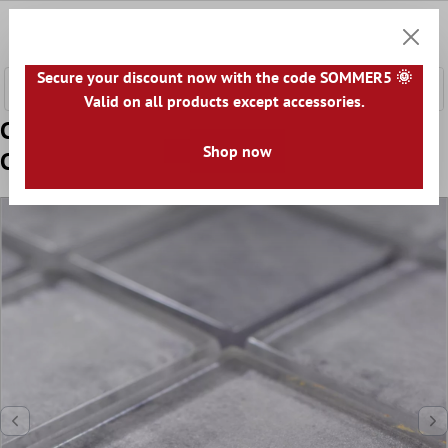
tenuto principale
0
Carrell
Secure your discount now with the code SOMMER5 🌞
Valid on all products except accessories.
Campione Mosaico Di Vetro Piastrelle
Shop now
Clementine Grigio