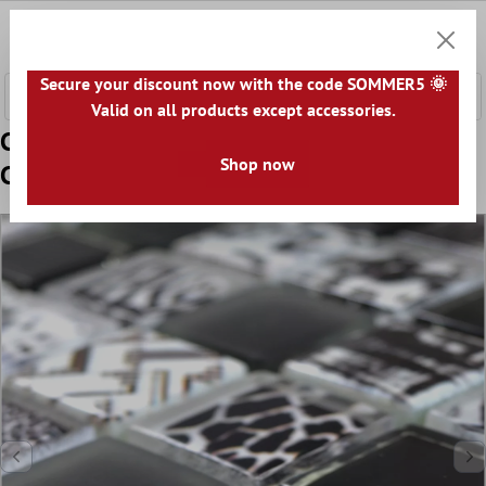
tenuto principale
0
Carrell
Secure your discount now with the code SOMMER5 🌞
Valid on all products except accessories.
Campione Mosaico Di Vetro Piastrelle
Shop now
Cornelia Ottica Retrò Nero