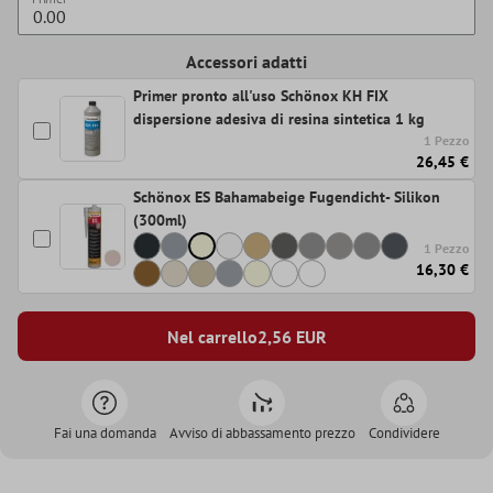
Accessori adatti
Primer pronto all'uso Schönox KH FIX
dispersione adesiva di resina sintetica 1 kg
1 Pezzo
26,45 €
Schönox ES Bahamabeige Fugendicht- Silikon
(300ml)
1 Pezzo
16,30 €
Nel carrello
2,56
EUR
Fai una domanda
Avviso di abbassamento prezzo
Condividere