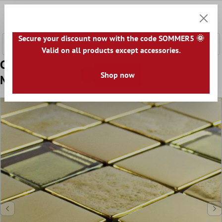
tenuto principale
0
Carrell
Secure your discount now with the code SOMMER5 🌞
Valid on all products except accessories.
Campione Mosaico Di Vetro Piastrelle
Shop now
Midland Oro