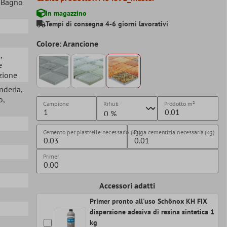
, Bagno
In magazzino
Tempi di consegna 4-6 giorni lavorativi
Colore: Arancione
a
,
e
azione
nderia
,
o
,
Campione
Rifiuti
Prodotto
m²
Cemento per piastrelle necessario (kg)
Fuga cementizia necessaria (kg)
Primer
Accessori adatti
Primer pronto all'uso Schönox KH FIX
dispersione adesiva di resina sintetica 1
kg