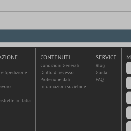
AZIONE
CONTENUTI
SERVICE
M
Condizioni Generali
Blog
e Spedizione
Diritto di recesso
Guida
Protezione dati
FAQ
lavoro
Informazioni societarie
strelle in Italia