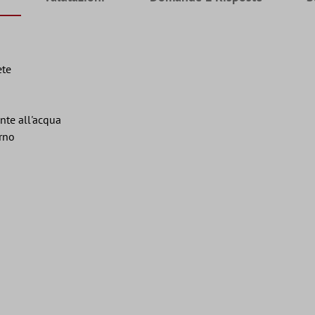
ete
ente all'acqua
orno