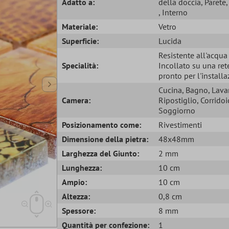
Adatto a:
della doccia
, Parete
, Interno
Materiale:
Vetro
Superficie:
Lucida
Resistente all'acqu
Specialità:
Incollato su una ret
pronto per l'install
Cucina
, Bagno
, Lava
Camera:
Ripostiglio
, Corridoi
Soggiorno
Posizionamento come:
Rivestimenti
Dimensione della pietra:
48x48mm
Larghezza del Giunto:
2 mm
Lunghezza:
10 cm
Ampio:
10 cm
Altezza:
0,8 cm
Spessore:
8 mm
Quantità per confezione:
1