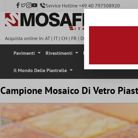
Service Hotline +49 40 797508920
tenuto principale
Acquista online in:
AT
|
IT
|
CH
|
FR
|
DE
|
UK
|
CZ
|
SE
|
DK
|
BE
|
Pavimenti
Rivestimenti
Mosaici
Pietra Natura
Il Mondo Delle Piastrelle
Campione Mosaico Di Vetro Piast