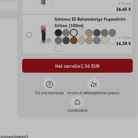
1 Pezzo
26,45 €
Schönox ES Bahamabeige Fugendicht-
Silikon (300ml)
1 Pezzo
16,30 €
Nel carrello
2,56
EUR
Fai una domanda
Avviso di abbassamento prezzo
Condividere
uggerimenti