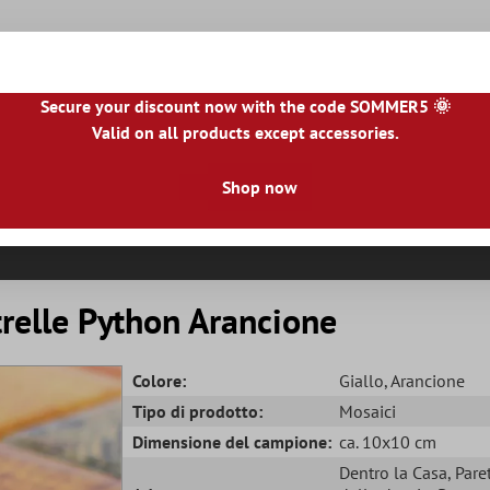
Secure your discount now with the code SOMMER5 🌞
Valid on all products except accessories.
NL
|
IE
|
ES
|
PL
|
PT
|
FI
|
GR
|
RO
|
NO
|
HU
|
BG
|
HR
|
LU
Shop now
le Piastrelle
Piastrelle Per Terrazze
Bordo Piastrella
R
relle Python Arancione
Colore:
Giallo
, Arancione
Tipo di prodotto:
Mosaici
Dimensione del campione:
ca. 10x10 cm
Dentro la Casa
, Pare