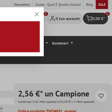
Newsletter
Guida - Qual È Quella Giusta?
Blog
SALE
0
Il tuo account
0,00 €*
Carrello degli 
ivestimenti Per Pavimenti
Accessori
2,56 €* un Campione
Contenuto:
0.01 Metri quadrati
(256,00 €* / 1 Metri quadrati)
te
Codice prodotto:
TM34891_muster