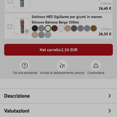
1 Pezzo
26,45 €
Schönox MES Sigillante per giunti in marmo
Silicone Bahama Beige 300ml
1 Pezzo
26,55 €
Nel carrello
2,56
EUR
Fai una domanda
Avviso di abbassamento prezzo
Condividere
Descrizione
Valutazioni