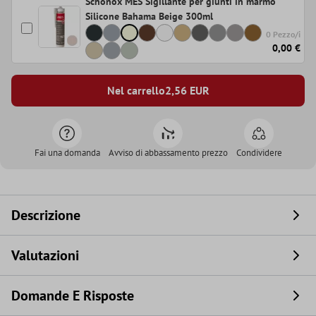
Schönox MES Sigillante per giunti in marmo
Silicone Bahama Beige 300ml
0 Pezzo/i
0,00 €
Nel carrello
2,56
EUR
Fai una domanda
Avviso di abbassamento prezzo
Condividere
Descrizione
Valutazioni
Domande E Risposte