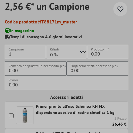
2,56 €* un Campione
Codice prodotto:
HT88171m_muster
In magazzino
Tempi di consegna 4-6 giorni lavorativi
Campione
Rifiuti
Prodotto
m²
Cemento per piastrelle necessario (kg)
Fuga cementizia necessaria (kg)
Primer
Accessori adatti
Primer pronto all'uso Schönox KH FIX
dispersione adesiva di resina sintetica 1 kg
1 Pezzo
26,45 €