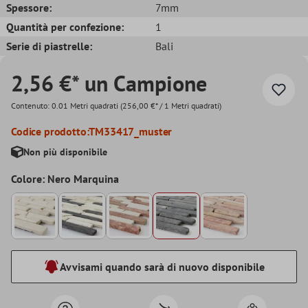
Spessore:
7mm
Quantità per confezione:
1
Serie di piastrelle:
Bali
2,56 €* un Campione
Contenuto:
0.01 Metri quadrati
(256,00 €* / 1 Metri quadrati)
Codice prodotto:
TM33417_muster
Non più disponibile
Colore: Nero Marquina
Avvisami quando sarà di nuovo disponibile