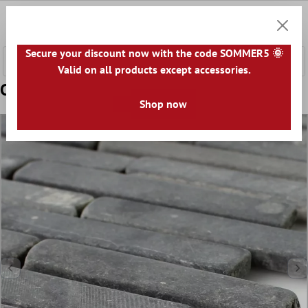
tenuto principale
0
Carrell
Secure your discount now with the code SOMMER5 🌞
Valid on all products except accessories.
Campione Mosaico Marmo Nero Marquina
Shop now