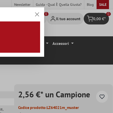
Newsletter
Guida - Qual È Quella Giusta?
Blog
SALE
0
Il tuo account
0,00 €*
Carrello degli 
ivestimenti Per Pavimenti
Accessori
2,56 €* un Campione
Codice prodotto:
LZ64021m_muster
te
,