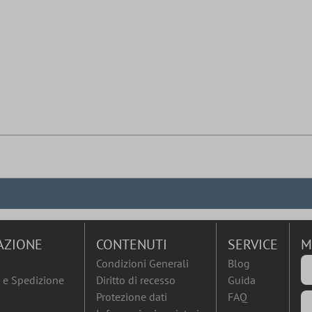
AZIONE
CONTENUTI
SERVICE
M
Condizioni Generali
Blog
e Spedizione
Diritto di recesso
Guida
Protezione dati
FAQ