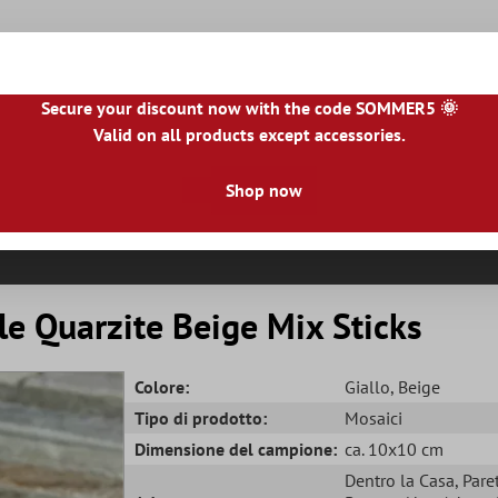
Secure your discount now with the code SOMMER5 🌞
Valid on all products except accessories.
NL
|
IE
|
ES
|
PL
|
PT
|
FI
|
GR
|
RO
|
NO
|
HU
|
BG
|
HR
|
LU
Shop now
le Piastrelle
Piastrelle Per Terrazze
Bordo Piastrella
R
e Quarzite Beige Mix Sticks
Colore:
Giallo
, Beige
Tipo di prodotto:
Mosaici
Dimensione del campione:
ca. 10x10 cm
Dentro la Casa
, Pare