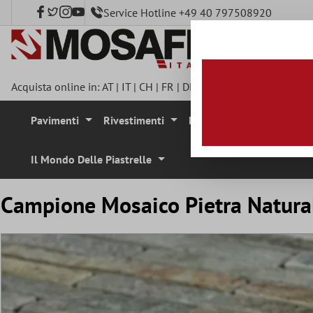
Service Hotline +49 40 797508920
tenuto principale
Acquista online in:
AT
|
IT
|
CH
|
FR
|
DE
|
UK
|
CZ
|
SE
|
DK
|
BE
|
Pavimenti
Rivestimenti
Mosaici
Pietra Natura
Il Mondo Delle Piastrelle
Campione Mosaico Pietra Natural