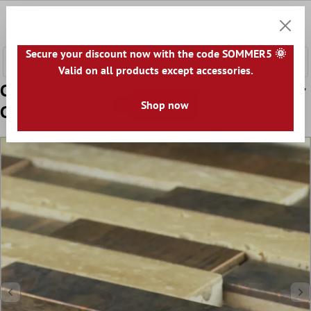
tenuto principale
0
Carrell
Secure your discount now with the code SOMMER5 🌞
Valid on all products except accessories.
Campione Mosaico Pietra Naturalen Copper
Shop now
Crema Mix