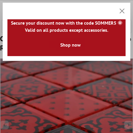
tenuto principale
0
Carrell
Secure your discount now with the code SOMMER5 🌞
Valid on all products except accessories.
Campione Mosaico Vetro Barock Ornamento
Shop now
Rosso