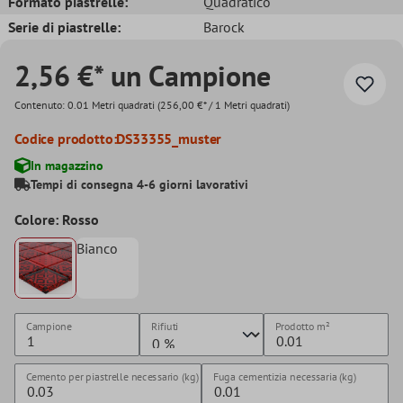
Formato piastrelle:
Quadratico
Serie di piastrelle:
Barock
2,56 €* un Campione
Contenuto:
0.01 Metri quadrati
(256,00 €* / 1 Metri quadrati)
Codice prodotto:
DS33355_muster
In magazzino
Tempi di consegna 4-6 giorni lavorativi
Colore: Rosso
Bianco
Campione
Rifiuti
Prodotto
m²
Cemento per piastrelle necessario (kg)
Fuga cementizia necessaria (kg)