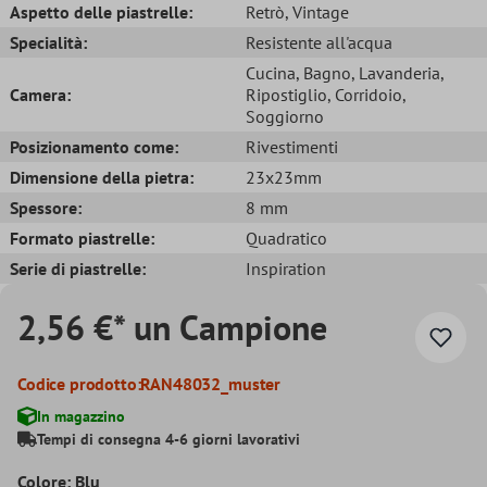
Aspetto delle piastrelle:
Retrò
, Vintage
Specialità:
Resistente all'acqua
Cucina
, Bagno
, Lavanderia
,
Camera:
Ripostiglio
, Corridoio
,
Soggiorno
Posizionamento come:
Rivestimenti
Dimensione della pietra:
23x23mm
Spessore:
8 mm
Formato piastrelle:
Quadratico
Serie di piastrelle:
Inspiration
2,56 €* un Campione
Codice prodotto:
RAN48032_muster
In magazzino
Tempi di consegna 4-6 giorni lavorativi
Colore: Blu