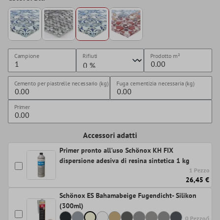
Campione
Rifiuti
Prodotto
m²
Cemento per piastrelle necessario (kg)
Fuga cementizia necessaria (kg)
Primer
Accessori adatti
Primer pronto all'uso Schönox KH FIX
dispersione adesiva di resina sintetica 1 kg
1 Pezzo
26,45 €
Schönox ES Bahamabeige Fugendicht- Silikon
(300ml)
0 Pezzo/i