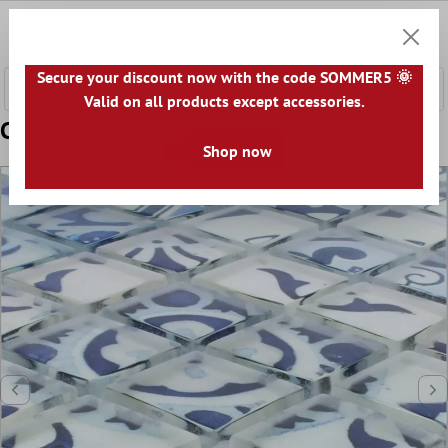
tenuto principale
0
Carrell
Secure your discount now with the code SOMMER5 🌞
Valid on all products except accessories.
Campione Mosaico Vetro Inspiration Blu
Shop now