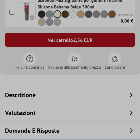
Schönox MES Sigillante per giunti in marmo
Silicone Bahama Beige 300ml
0 Pezzo/i
0,00 €
Nel carrello
2,56
EUR
Fai una domanda
Avviso di abbassamento prezzo
Condividere
Descrizione
Valutazioni
Domande E Risposte