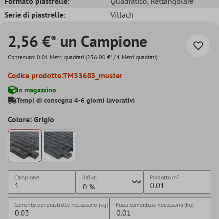
Formato piastrelle:
Quadratico
, Rettangolare
Serie di piastrelle:
Villach
2,56 €* un Campione
Contenuto:
0.01 Metri quadrati
(256,00 €* / 1 Metri quadrati)
Codice prodotto:
TM33683_muster
In magazzino
Tempi di consegna 4-6 giorni lavorativi
Colore: Grigio
Campione
Rifiuti
Prodotto
m²
Cemento per piastrelle necessario (kg)
Fuga cementizia necessaria (kg)