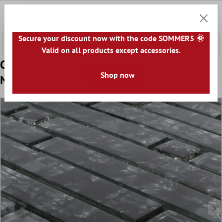
tenuto principale
0
Carrell
Secure your discount now with the code SOMMER5 🌞
Valid on all products except accessories.
Campione Mosaico Vetro Piastrella Villach
Shop now
Nero Uni