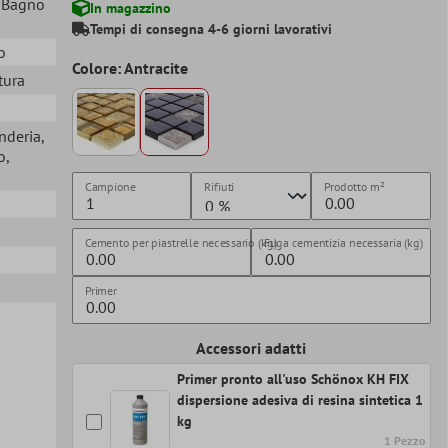
, Bagno
In magazzino
Tempi di consegna 4-6 giorni lavorativi
o
Colore: Antracite
ttura
nderia
,
o
,
Campione
Rifiuti
Prodotto
m²
Cemento per piastrelle necessario (kg)
Fuga cementizia necessaria (kg)
Primer
Accessori adatti
Primer pronto all'uso Schönox KH FIX
dispersione adesiva di resina sintetica 1
kg
1 Pezzo