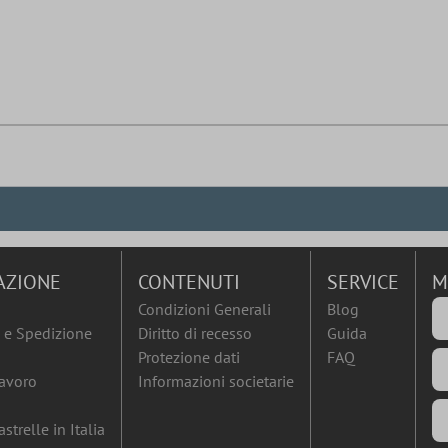
AZIONE
CONTENUTI
SERVICE
M
Condizioni Generali
Blog
e Spedizione
Diritto di recesso
Guida
Protezione dati
FAQ
lavoro
Informazioni societarie
strelle in Italia