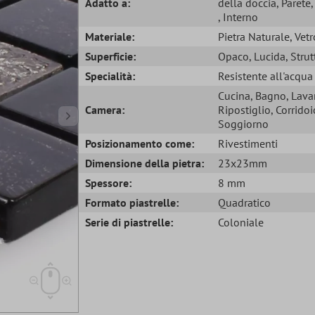
Adatto a:
della doccia
, Parete
, Interno
Materiale:
Pietra Naturale
, Vetr
Superficie:
Opaco
, Lucida
, Stru
Specialità:
Resistente all'acqua
Cucina
, Bagno
, Lava
Camera:
Ripostiglio
, Corridoi
Soggiorno
Posizionamento come:
Rivestimenti
Dimensione della pietra:
23x23mm
Spessore:
8 mm
Formato piastrelle:
Quadratico
Serie di piastrelle:
Coloniale