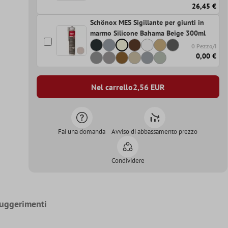
26,45 €
Schönox MES Sigillante per giunti in
marmo Silicone Bahama Beige 300ml
0 Pezzo/i
0,00 €
Nel carrello
2,56
EUR
Fai una domanda
Avviso di abbassamento prezzo
Condividere
uggerimenti