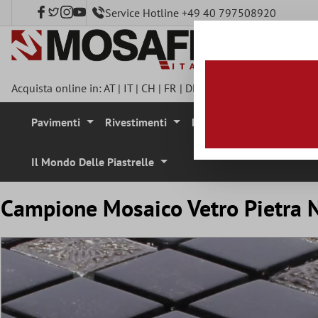
Service Hotline +49 40 797508920
tenuto principale
Acquista online in:
AT
|
IT
|
CH
|
FR
|
DE
|
UK
|
CZ
|
SE
|
DK
|
BE
|
Pavimenti
Rivestimenti
Mosaici
Pietra Natura
Il Mondo Delle Piastrelle
Campione Mosaico Vetro Pietra N