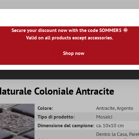
Secure your discount now with the code SOMMER5 🌞
Valid on all products except accessories.
NL
|
IE
|
ES
|
PL
|
PT
|
FI
|
GR
|
RO
|
NO
|
HU
|
BG
|
HR
|
LU
Shop now
le Piastrelle
Piastrelle Per Terrazze
Bordo Piastrella
R
aturale Coloniale Antracite
Colore:
Antracite
, Argento
Tipo di prodotto:
Mosaici
Dimensione del campione:
ca. 10x10 cm
Dentro la Casa
, Pare