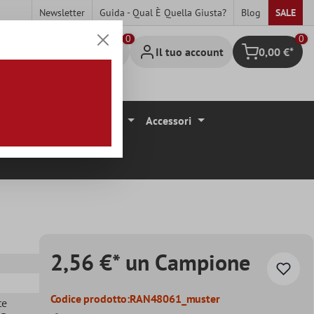
Newsletter
Guida - Qual È Quella Giusta?
Blog
SALE
0
Il tuo account
0,00 €*
Carrello degli 
ivestimenti Per Pavimenti
Accessori
2,56 €* un Campione
Codice prodotto:
RAN48061_muster
te