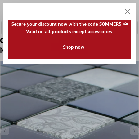
tenuto principale
0
Carrell
Secure your discount now with the code SOMMER5 🌞
Valid on all products except accessories.
Campione Mosaico vetro pietra Triopetra
Shop now
Nero Grigio Bianco