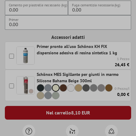
Cemento per piastrelle necessario (kg)
Fuga cementizia necessaria (kg)
Primer
Accessori adatti
Primer pronto all'uso Schönox KH FIX
dispersione adesiva di resina sintetica 1 kg
1 Pezzo
26,45 €
Schönox MES Sigillante per giunti in marmo
Silicone Bahama Beige 300ml
0 Pezzo/i
0,00 €
Nel carrello
8,10
EUR