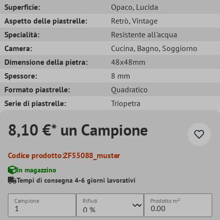
Superficie:
Opaco
, Lucida
Aspetto delle piastrelle:
Retrò
, Vintage
Specialità:
Resistente all'acqua
Camera:
Cucina
, Bagno
, Soggiorno
Dimensione della pietra:
48x48mm
Spessore:
8 mm
Formato piastrelle:
Quadratico
Serie di piastrelle:
Triopetra
8,10 €* un Campione
Codice prodotto:
ZF55088_muster
In magazzino
Tempi di consegna 4-6 giorni lavorativi
Campione
Rifiuti
Prodotto
m²