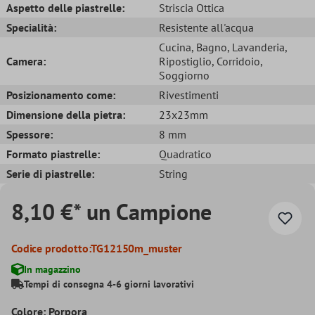
Aspetto delle piastrelle:
Striscia Ottica
Specialità:
Resistente all'acqua
Cucina
, Bagno
, Lavanderia
,
Camera:
Ripostiglio
, Corridoio
,
Soggiorno
Posizionamento come:
Rivestimenti
Dimensione della pietra:
23x23mm
Spessore:
8 mm
Formato piastrelle:
Quadratico
Serie di piastrelle:
String
8,10 €* un Campione
Codice prodotto:
TG12150m_muster
In magazzino
Tempi di consegna 4-6 giorni lavorativi
Colore: Porpora