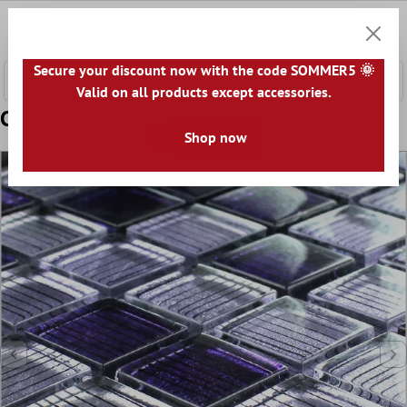
tenuto principale
0
Carrell
Secure your discount now with the code SOMMER5 🌞
Valid on all products except accessories.
Campione Mosaico Vetro Porpora Mix
Shop now