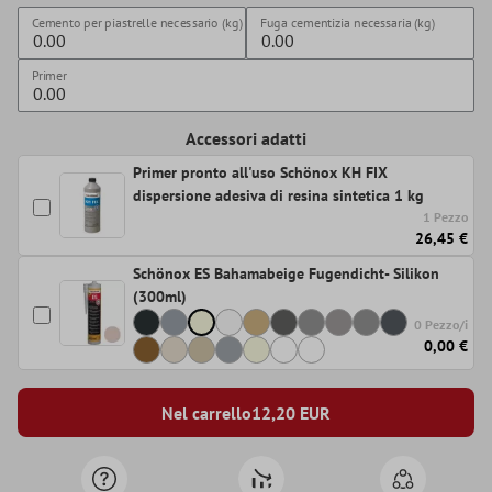
Cemento per piastrelle necessario (kg)
Fuga cementizia necessaria (kg)
Primer
Accessori adatti
Primer pronto all'uso Schönox KH FIX
dispersione adesiva di resina sintetica 1 kg
1 Pezzo
26,45 €
Schönox ES Bahamabeige Fugendicht- Silikon
(300ml)
0 Pezzo/i
0,00 €
Nel carrello
12,20
EUR