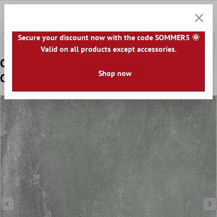
tenuto principale
0
Carrell
Secure your discount now with the code SOMMER5 🌞
Valid on all products except accessories.
Campione Piastrella Esterni Ottica Di
Shop now
Cemento Berlin Grigio 60x60cm