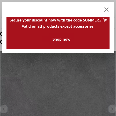
tenuto principale
0
Carrell
Secure your discount now with the code SOMMER5 🌞
Valid on all products except accessories.
Campione Piastrella Esterni Ottica Di
Shop now
Cemento Newland Antracite 60x60x3cm