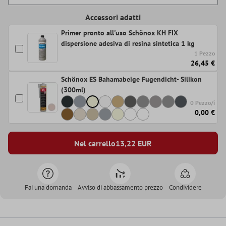
Accessori adatti
Primer pronto all'uso Schönox KH FIX
dispersione adesiva di resina sintetica 1 kg
1 Pezzo
26,45 €
Schönox ES Bahamabeige Fugendicht- Silikon
(300ml)
0 Pezzo/i
0,00 €
Nel carrello
13,22
EUR
Fai una domanda
Avviso di abbassamento prezzo
Condividere