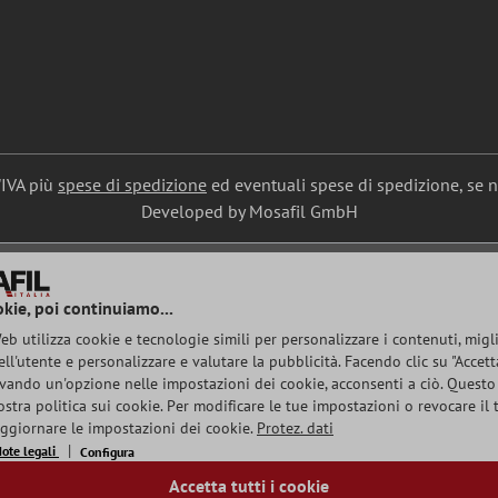
l'IVA più
spese di spedizione
ed eventuali spese di spedizione, se 
Developed by Mosafil GmbH
okie, poi continuiamo...
b utilizza cookie e tecnologie simili per personalizzare i contenuti, migl
ell'utente e personalizzare e valutare la pubblicità. Facendo clic su "Accetta
ivando un'opzione nelle impostazioni dei cookie, acconsenti a ciò. Questo
stra politica sui cookie. Per modificare le tue impostazioni o revocare il
 aggiornare le impostazioni dei cookie.
Protez. dati
ote legali
Configura
Accetta tutti i cookie