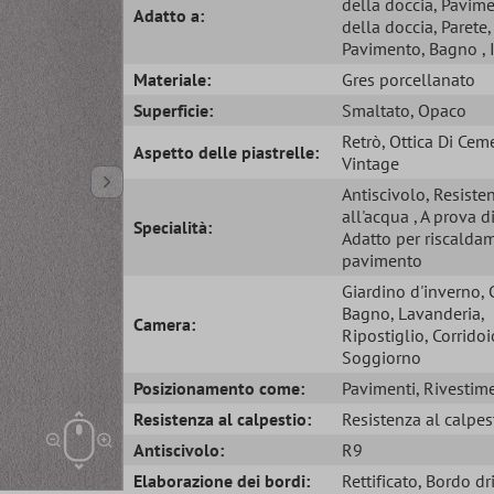
della doccia
, Pavim
Adatto a:
della doccia
, Parete
,
Pavimento
, Bagno
,
Materiale:
Gres porcellanato
Superficie:
Smaltato
, Opaco
Retrò
, Ottica Di Cem
Aspetto delle piastrelle:
Vintage
Antiscivolo
, Resiste
all'acqua
, A prova d
Specialità:
Adatto per riscalda
pavimento
Giardino d'inverno
,
Bagno
, Lavanderia
,
Camera:
Ripostiglio
, Corridoi
Soggiorno
Posizionamento come:
Pavimenti
, Rivestim
Resistenza al calpestio:
Resistenza al calpes
Antiscivolo:
R9
Elaborazione dei bordi:
Rettificato
, Bordo dr