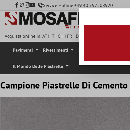
Service Hotline +49 40 797508920
tenuto principale
Acquista online in:
AT
|
IT
|
CH
|
FR
|
DE
|
UK
|
CZ
|
SE
|
DK
|
BE
|
Pavimenti
Rivestimenti
Mosaici
Pietra Natura
Il Mondo Delle Piastrelle
Campione Piastrelle Di Cemento