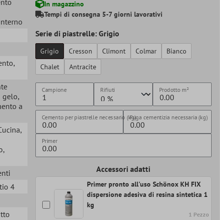
ento
In magazzino
Tempi di consegna 5-7 giorni lavorativi
 Interno
Serie di piastrelle: Grigio
Grigio
Cresson
Climont
Colmar
Bianco
ento
,
Chalet
Antracite
nte
Campione
Rifiuti
Prodotto
m²
i gelo
,
mento a
Cemento per piastrelle necessario (kg)
Fuga cementizia necessaria (kg)
 Cucina
,
Primer
o
,
Accessori adatti
enti
Primer pronto all'uso Schönox KH FIX
tio 4
dispersione adesiva di resina sintetica 1
kg
itto
1 Pezzo