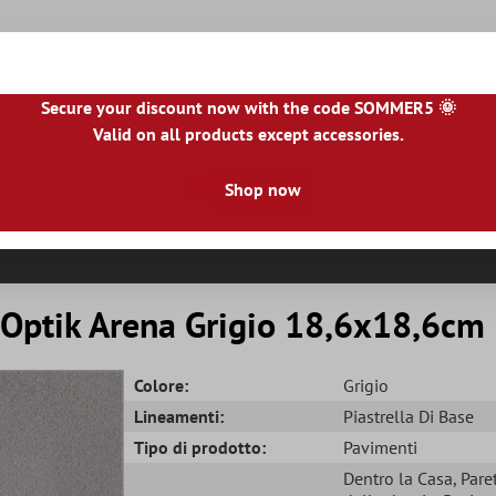
Secure your discount now with the code SOMMER5 🌞
Valid on all products except accessories.
NL
|
IE
|
ES
|
PL
|
PT
|
FI
|
GR
|
RO
|
NO
|
HU
|
BG
|
HR
|
LU
Shop now
le Piastrelle
Piastrelle Per Terrazze
Bordo Piastrella
R
 Optik Arena Grigio 18,6x18,6cm
Colore:
Grigio
Lineamenti:
Piastrella Di Base
Tipo di prodotto:
Pavimenti
Dentro la Casa
, Pare