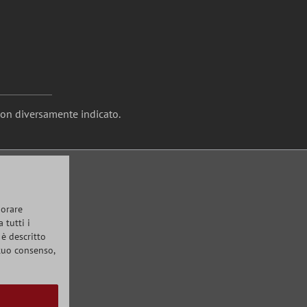
non diversamente indicato.
iorare
 tutti i
 è descritto
 tuo consenso,