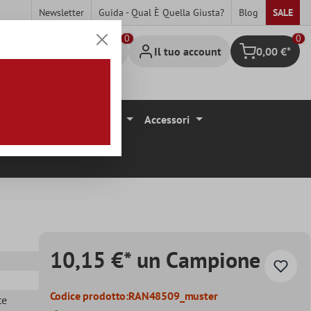
Newsletter
Guida - Qual È Quella Giusta?
Blog
SALE
0
Il tuo account
0,00 €*
Carrello degli 
ivestimenti Per Pavimenti
Accessori
10,15 €* un Campione
Codice prodotto:
RAN48509_muster
te