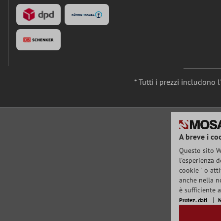
* Tutti i prezzi includono 
A breve i co
Questo sito We
l'esperienza d
cookie " o att
anche nella no
è sufficiente
Protez. dati
N