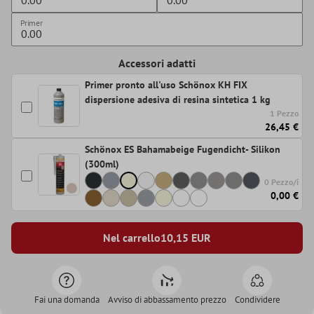
Primer
Accessori adatti
Primer pronto all'uso Schönox KH FIX
dispersione adesiva di resina sintetica 1 kg
1 Pezzo
26,45 €
Schönox ES Bahamabeige Fugendicht- Silikon
(300ml)
0 Pezzo/i
0,00 €
Nel carrello
10,15
EUR
Fai una domanda
Avviso di abbassamento prezzo
Condividere