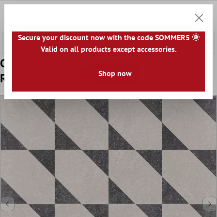
tenuto principale
0
Carrell
Secure your discount now with the code SOMMER5 🌞
Valid on all products except accessories.
Campione Piastrelle Di Cemento Ottica
Shop now
Retrò Toulon Alonso 18,6x18,6cm