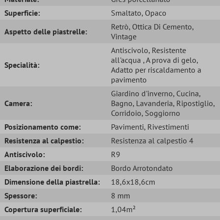
Superficie:
Smaltato
, Opaco
Retrò
, Ottica Di Cemento
,
Aspetto delle piastrelle:
Vintage
Antiscivolo
, Resistente
all'acqua
, A prova di gelo
,
Specialità:
Adatto per riscaldamento a
pavimento
Giardino d'inverno
, Cucina
,
Camera:
Bagno
, Lavanderia
, Ripostiglio
,
Corridoio
, Soggiorno
Posizionamento come:
Pavimenti
, Rivestimenti
Resistenza al calpestio:
Resistenza al calpestio 4
Antiscivolo:
R9
Elaborazione dei bordi:
Bordo Arrotondato
Dimensione della piastrella:
18,6x18,6cm
Spessore:
8 mm
Copertura superficiale:
1,04m²