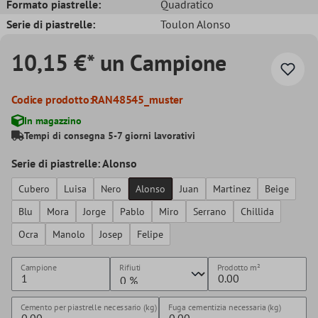
Formato piastrelle:
Quadratico
Serie di piastrelle:
Toulon Alonso
10,15 €* un Campione
Codice prodotto:
RAN48545_muster
In magazzino
Tempi di consegna 5-7 giorni lavorativi
Serie di piastrelle: Alonso
Cubero
Luisa
Nero
Alonso
Juan
Martinez
Beige
Blu
Mora
Jorge
Pablo
Miro
Serrano
Chillida
Ocra
Manolo
Josep
Felipe
Campione
Rifiuti
Prodotto
m²
Cemento per piastrelle necessario (kg)
Fuga cementizia necessaria (kg)