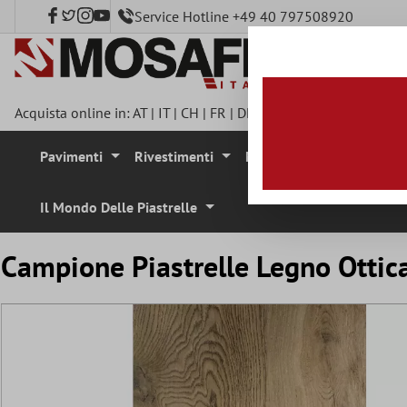
Service Hotline +49 40 797508920
tenuto principale
Acquista online in:
AT
|
IT
|
CH
|
FR
|
DE
|
UK
|
CZ
|
SE
|
DK
|
BE
|
Pavimenti
Rivestimenti
Mosaici
Pietra Natura
Il Mondo Delle Piastrelle
Campione Piastrelle Legno Otti