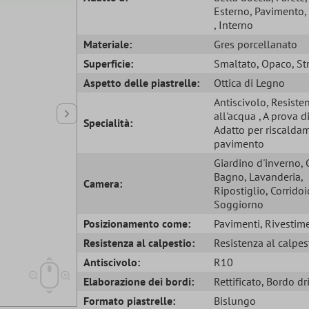
Esterno
, Pavimento
, Interno
Materiale:
Gres porcellanato
Superficie:
Smaltato
, Opaco
, St
Aspetto delle piastrelle:
Ottica di Legno
Antiscivolo
, Resiste
all'acqua
, A prova d
Specialità:
Adatto per riscalda
pavimento
Giardino d'inverno
,
Bagno
, Lavanderia
,
Camera:
Ripostiglio
, Corridoi
Soggiorno
Posizionamento come:
Pavimenti
, Rivestim
Resistenza al calpestio:
Resistenza al calpes
Antiscivolo:
R10
Elaborazione dei bordi:
Rettificato
, Bordo dr
Formato piastrelle:
Bislungo