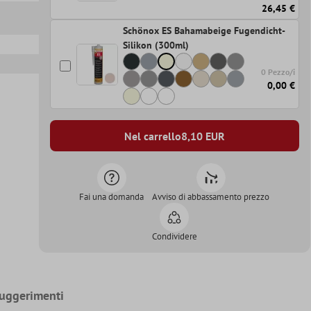
26,45 €
Schönox ES Bahamabeige Fugendicht-
Silikon (300ml)
0 Pezzo/i
0,00 €
Nel carrello
8,10
EUR
Fai una domanda
Avviso di abbassamento prezzo
Condividere
uggerimenti