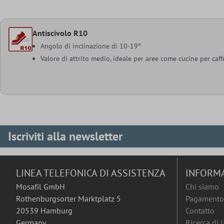
Antiscivolo R10
Angolo di inclinazione di 10-19°
Valore di attrito medio, ideale per aree come cucine per caffè 
Iscriviti alla newsletter
LINEA TELEFONICA DI ASSISTENZA
INFORM
Mosafil GmbH
Chi siamo
Rothenburgsorter Marktplatz 5
Pagamento 
20539 Hamburg
Contatto
Germany
Ricerca di 