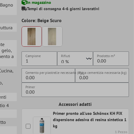
In magazzino
, Bagno
Tempi di consegna 4-6 giorni lavorativi
Colore: Beige Scuro
ruttura
nte
i gelo
,
mento a
Campione
Rifiuti
Prodotto
m²
 Cucina
,
Cemento per piastrelle necessario (kg)
Fuga cementizia necessaria (kg)
o
,
Primer
enti
Accessori adatti
tio 4
Primer pronto all'uso Schönox KH FIX
dispersione adesiva di resina sintetica 1
itto
kg
1 Pezzo