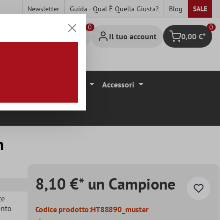
Newsletter
Guida - Qual È Quella Giusta?
Blog
SALE
0
Il tuo account
0,00 €*
Carrello degli 
ivestimenti Per Pavimenti
Accessori
m
8,10 €* un Campione
te
ento
Codice prodotto:
HT88890_muster