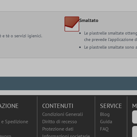
Smaltato
Le piastrelle smaltate otteng
e tè o servizi igienici.
che prevede l'applicazione d
Le piastrelle smaltate sono a
AZIONE
CONTENUTI
SERVICE
M
Condizioni Generali
Blog
e Spedizione
Diritto di recesso
Guida
Protezione dati
FAQ
lavoro
Informazioni societarie