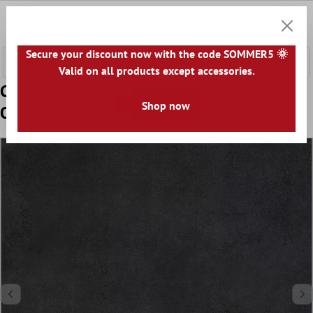
tenuto principale
0
Carrell
Secure your discount now with the code SOMMER5 🌞
Valid on all products except accessories.
Campione Piastrelle Mainland Cemento
Shop now
Ottica Lucidato 60x60cm Nero