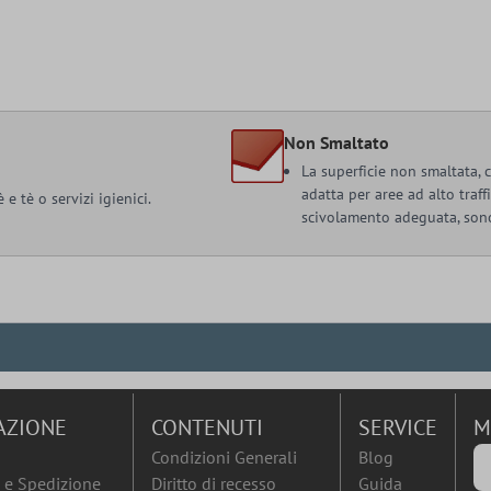
Non Smaltato
La superficie non smaltata,
adatta per aree ad alto traff
e tè o servizi igienici.
scivolamento adeguata, sono
AZIONE
CONTENUTI
SERVICE
M
Condizioni Generali
Blog
e Spedizione
Diritto di recesso
Guida