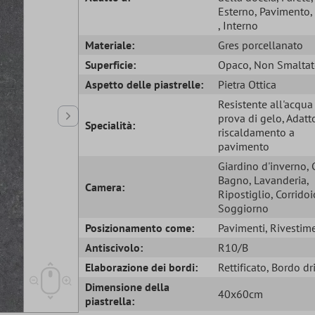
Esterno
, Pavimento
, Interno
Materiale:
Gres porcellanato
Superficie:
Opaco
, Non Smalta
Aspetto delle piastrelle:
Pietra Ottica
Resistente all'acqu
prova di gelo
, Adatt
Specialità:
riscaldamento a
pavimento
Giardino d'inverno
,
Bagno
, Lavanderia
,
Camera:
Ripostiglio
, Corridoi
Soggiorno
Posizionamento come:
Pavimenti
, Rivestim
Antiscivolo:
R10/B
Elaborazione dei bordi:
Rettificato
, Bordo dr
Dimensione della
40x60cm
piastrella: