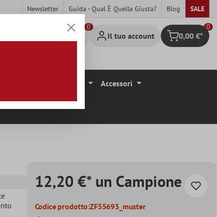
Newsletter
Guida - Qual È Quella Giusta?
Blog
SALE
0
Il tuo account
0,00 €*
Carrello degli 
ivestimenti Per Pavimenti
Accessori
12,20 €* un Campione
te
ento
Codice prodotto:
ZF55693_muster