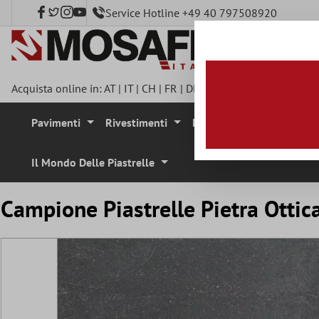
Service Hotline +49 40 797508920
tenuto principale
Acquista online in:
AT
|
IT
|
CH
|
FR
|
DE
|
UK
|
CZ
|
SE
|
DK
|
BE
|
Pavimenti
Rivestimenti
Mosaici
Pietra Natura
Il Mondo Delle Piastrelle
Campione Piastrelle Pietra Otti