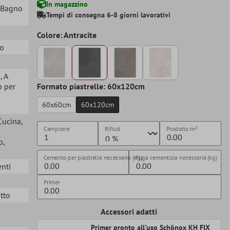
In magazzino
, Bagno
Tempi di consegna 6-8 giorni lavorativi
Colore: Antracite
to
a
, A
o per
Formato piastrelle: 60x120cm
60x60cm
60x120cm
 Cucina
,
Campione
Rifiuti
Prodotto
m²
o
,
Cemento per piastrelle necessario (kg)
Fuga cementizia necessaria (kg)
enti
Primer
itto
Accessori adatti
Primer pronto all'uso Schönox KH FIX