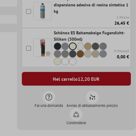
dispersione adesiva di resina sintetica 1
kg
1 Pezzo
26,45 €
Schönox ES Bahamabeige Fugendicht-
Silikon (300ml)
0 Pezzo/i
0,00 €
Nel carrello
12,20
EUR
Fai una domanda
Avviso di abbassamento prezzo
Condividere