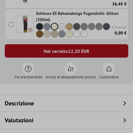
26,45 €
Schönox ES Bahamabeige Fugendicht- Silikon
(300ml)
0 Pezzo/i
0,00 €
Nel carrello
12,20
EUR
Fai una domanda
Avviso di abbassamento prezzo
Condividere
Descrizione
Valutazioni