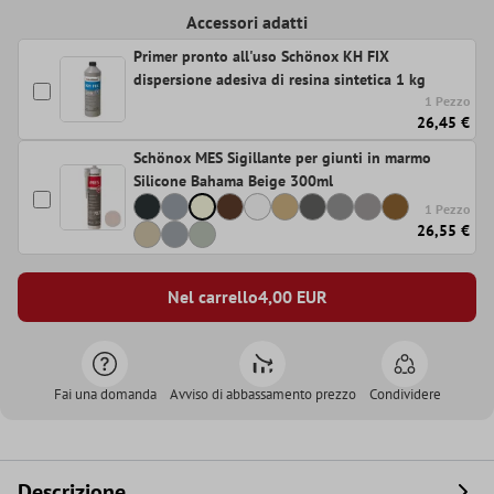
Accessori adatti
Primer pronto all'uso Schönox KH FIX
dispersione adesiva di resina sintetica 1 kg
1 Pezzo
26,45 €
Schönox MES Sigillante per giunti in marmo
Silicone Bahama Beige 300ml
1 Pezzo
26,55 €
Nel carrello
4,00
EUR
Fai una domanda
Avviso di abbassamento prezzo
Condividere
Descrizione