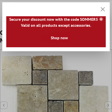
tenuto principale
0
Carrell
Secure your discount now with the code SOMMER5 🌞
Valid on all products except accessories.
Campione Travertin Piastrella Invecchiato
Shop now
Modello Romano