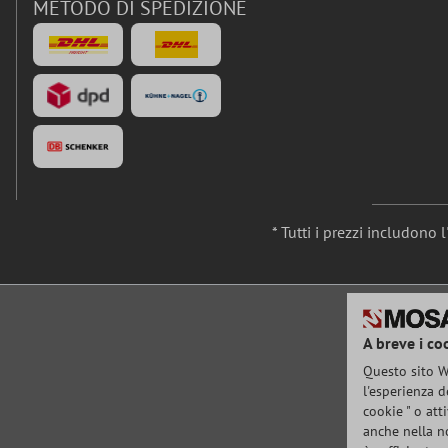
METODO DI SPEDIZIONE
* Tutti i prezzi includono 
A breve i co
Questo sito We
l'esperienza d
cookie " o att
anche nella no