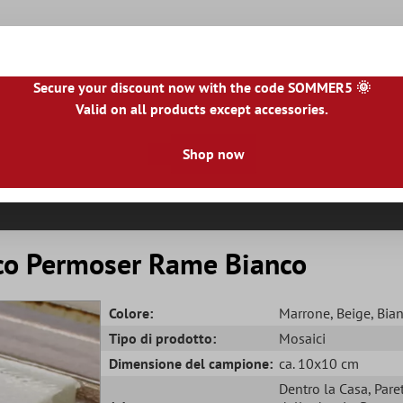
Secure your discount now with the code SOMMER5 🌞
Valid on all products except accessories.
NL
|
IE
|
ES
|
PL
|
PT
|
FI
|
GR
|
RO
|
NO
|
HU
|
BG
|
HR
|
LU
Shop now
le Piastrelle
Piastrelle Per Terrazze
Bordo Piastrella
R
co Permoser Rame Bianco
Colore:
Marrone
, Beige
, Bia
Tipo di prodotto:
Mosaici
Dimensione del campione:
ca. 10x10 cm
Dentro la Casa
, Pare