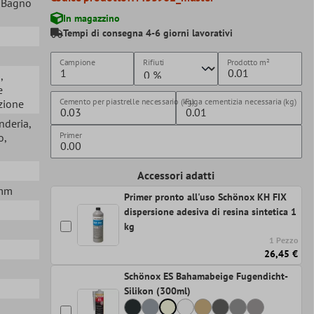
, Bagno
In magazzino
Tempi di consegna 4-6 giorni lavorativi
Campione
Rifiuti
Prodotto
m²
a
,
e
Cemento per piastrelle necessario (kg)
Fuga cementizia necessaria (kg)
azione
nderia
,
Primer
o
,
Accessori adatti
8mm
Primer pronto all'uso Schönox KH FIX
dispersione adesiva di resina sintetica 1
kg
1 Pezzo
26,45 €
Schönox ES Bahamabeige Fugendicht-
Silikon (300ml)