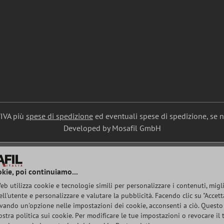
l'IVA più
spese di spedizione
ed eventuali spese di spedizione, se 
Developed by Mosafil GmbH
okie, poi continuiamo...
b utilizza cookie e tecnologie simili per personalizzare i contenuti, migl
ell'utente e personalizzare e valutare la pubblicità. Facendo clic su "Accetta
ivando un'opzione nelle impostazioni dei cookie, acconsenti a ciò. Questo
stra politica sui cookie. Per modificare le tue impostazioni o revocare il