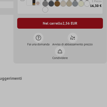
1 Pezzo
16,30 €
Nel carrello
2,56
EUR
Fai una domanda
Avviso di abbassamento prezzo
Condividere
uggerimenti