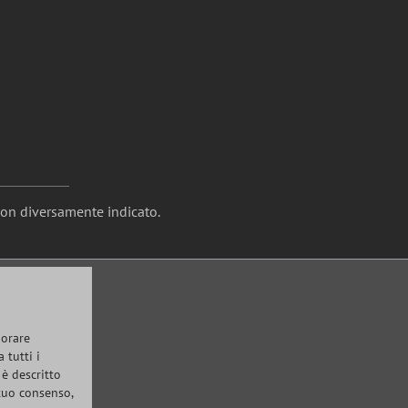
non diversamente indicato.
iorare
 tutti i
 è descritto
 tuo consenso,