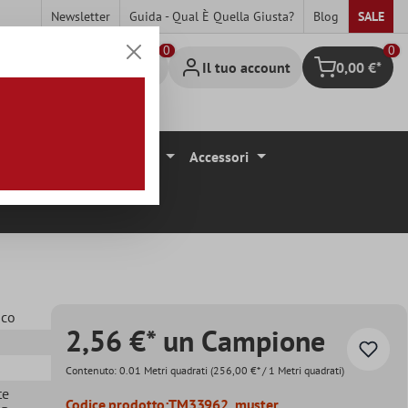
Newsletter
Guida - Qual È Quella Giusta?
Blog
SALE
0
Il tuo account
0,00 €*
Carrello degli 
ivestimenti Per Pavimenti
Accessori
nco
2,56 €* un Campione
Contenuto:
0.01 Metri quadrati
(256,00 €* / 1 Metri quadrati)
te
Codice prodotto:
TM33962_muster