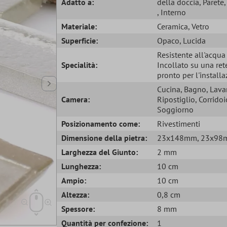
Adatto a:
della doccia
, Parete
, Interno
Materiale:
Ceramica
, Vetro
Superficie:
Opaco
, Lucida
Resistente all'acqu
Specialità:
Incollato su una ret
pronto per l'install
Cucina
, Bagno
, Lava
Camera:
Ripostiglio
, Corridoi
Soggiorno
Posizionamento come:
Rivestimenti
Dimensione della pietra:
23x148mm
, 23x9
Larghezza del Giunto:
2 mm
Lunghezza:
10 cm
Ampio:
10 cm
Altezza:
0,8 cm
Spessore:
8 mm
Quantità per confezione:
1