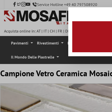
Service Hotline +49 40 797508920
tenuto principale
Acquista online in:
AT
|
IT
|
CH
|
FR
|
DE
|
UK
|
CZ
|
SE
|
DK
|
BE
|
Pavimenti
Rivestimenti
Mosaici
Pietra Natura
Il Mondo Delle Piastrelle
Campione Vetro Ceramica Mosai