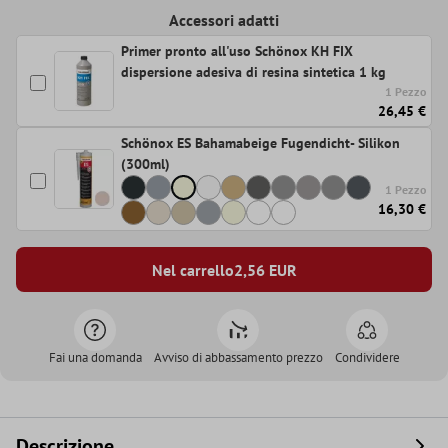
Accessori adatti
Primer pronto all'uso Schönox KH FIX
dispersione adesiva di resina sintetica 1 kg
1 Pezzo
26,45 €
Schönox ES Bahamabeige Fugendicht- Silikon
(300ml)
1 Pezzo
16,30 €
Nel carrello
2,56
EUR
Fai una domanda
Avviso di abbassamento prezzo
Condividere
Descrizione