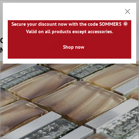
tenuto principale
0
Carrell
Secure your discount now with the code SOMMER5 🌞
Valid on all products except accessories.
Campione Vetro Metallo Mosaico Union
Shop now
Marrone Argento