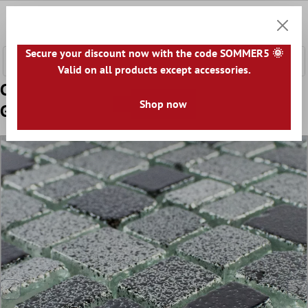
tenuto principale
0
Carrell
Secure your discount now with the code SOMMER5 🌞
Valid on all products except accessories.
Campione Vetro Mosaico Economy Nero
Shop now
Grigio