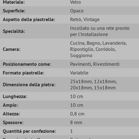
Materiale:
Vetro
Superficie:
Opaco
Aspetto delle piastrelle:
Retrò
, Vintage
Incollato su una rete pronto
Specialità:
per l'installazione
Cucina
, Bagno
, Lavanderia
,
Camera:
Ripostiglio
, Corridoio
,
Soggiorno
Posizionamento come:
Pavimenti
, Rivestimenti
Formato piastrelle:
Variabile
25x18mm
, 12x18mm
,
Dimensione della pietra:
20x18mm
, 15x18mm
Lunghezza:
10 cm
Ampio:
10 cm
Altezza:
0,8 cm
Spessore:
8 mm
Quantità per confezione:
1