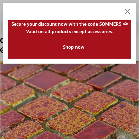
tenuto principale
0
Carrell
Secure your discount now with the code SOMMER5 🌞
Valid on all products except accessories.
Campione Vetro Mosaico Economy Rosso
Shop now
Giallo