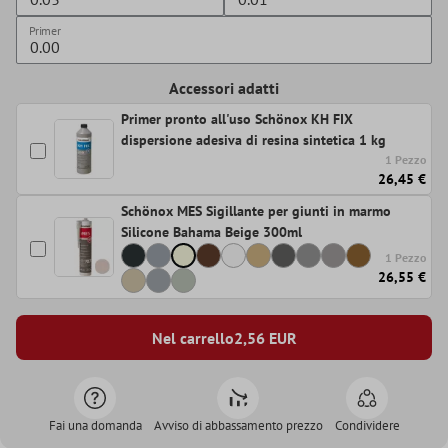
Primer
Accessori adatti
Primer pronto all'uso Schönox KH FIX
dispersione adesiva di resina sintetica 1 kg
1 Pezzo
26,45 €
Schönox MES Sigillante per giunti in marmo
Silicone Bahama Beige 300ml
1 Pezzo
26,55 €
Nel carrello
2,56
EUR
Fai una domanda
Avviso di abbassamento prezzo
Condividere