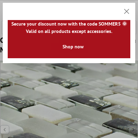
tenuto principale
0
Carrell
Secure your discount now with the code SOMMER5 🌞
Valid on all products except accessories.
Campione Vetro Pietra Naturale Madreperla
Shop now
Mosaico Admiral Bianco Argento