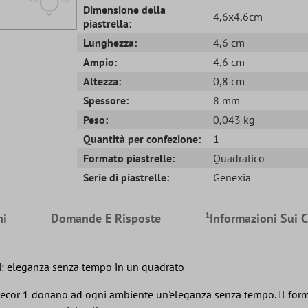
Dimensione della
4,6x4,6cm
piastrella:
Lunghezza:
4,6 cm
Ampio:
4,6 cm
Altezza:
0,8 cm
Spessore:
8 mm
Peso:
0,043 kg
Quantità per confezione:
1
Formato piastrelle:
Quadratico
Serie di piastrelle:
Genexia
ni
Domande E Risposte
¹Informazioni Sui 
ti: eleganza senza tempo in un quadrato
 Decor 1 donano ad ogni ambiente un'eleganza senza tempo. Il forma