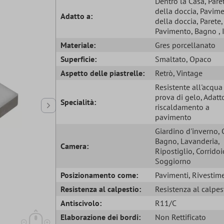
Dentro la Casa
, Pare
della doccia
, Pavim
Adatto a:
della doccia
, Parete
,
Pavimento
, Bagno
,
Materiale:
Gres porcellanato
Superficie:
Smaltato
, Opaco
Aspetto delle piastrelle:
Retrò
, Vintage
Resistente all'acqu
prova di gelo
, Adatt
Specialità:
riscaldamento a
pavimento
Giardino d'inverno
,
Bagno
, Lavanderia
,
Camera:
Ripostiglio
, Corridoi
Soggiorno
Posizionamento come:
Pavimenti
, Rivestim
Resistenza al calpestio:
Resistenza al calpes
Antiscivolo:
R11/C
Elaborazione dei bordi:
Non Rettificato