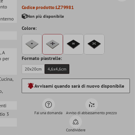
te
ento
Codice prodotto:
LZ79981
Non più disponibile
 Interno
Colore:
a
, A
Formato piastrelle:
o per
20x20cm
4,6x4,6cm
 Cucina
,
Avvisami quando sarà di nuovo disponibile
o
,
enti
Fai una domanda
Avviso di abbassamento prezzo
tio 3
Condividere