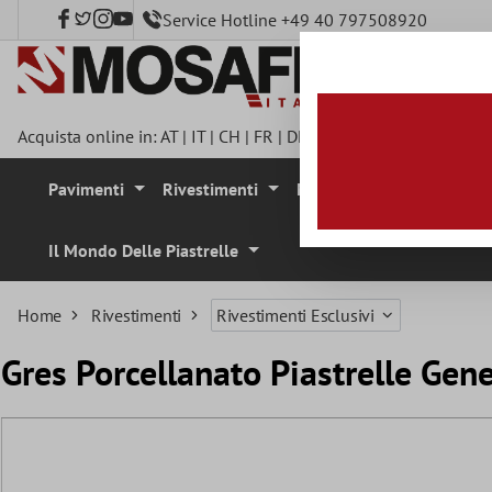
Service Hotline +49 40 797508920
tenuto principale
Acquista online in:
AT
|
IT
|
CH
|
FR
|
DE
|
UK
|
CZ
|
SE
|
DK
|
BE
|
Pavimenti
Rivestimenti
Mosaici
Pietra Natura
Il Mondo Delle Piastrelle
Home
Rivestimenti
Rivestimenti Esclusivi
Gres Porcellanato Piastrelle Ge