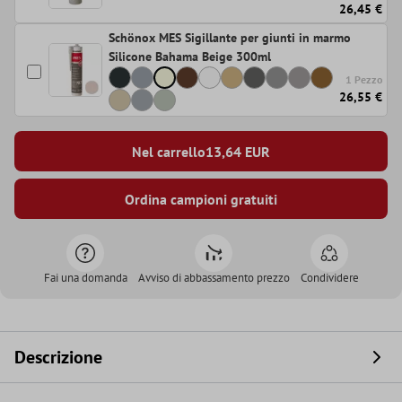
26,45 €
Schönox MES Sigillante per giunti in marmo
Silicone Bahama Beige 300ml
1 Pezzo
26,55 €
Nel carrello
13,64
EUR
Ordina campioni gratuiti
Fai una domanda
Avviso di abbassamento prezzo
Condividere
Descrizione