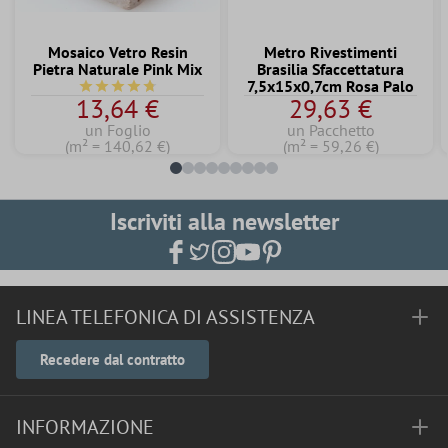
Mosaico Vetro Resin
Metro Rivestimenti
Pietra Naturale Pink Mix
Brasilia Sfaccettatura
7,5x15x0,7cm Rosa Palo
Valutazione media di 4.7 su 5 stelle
13,64 €
29,63 €
un Foglio
un Pacchetto
(m² = 140,62 €)
(m² = 59,26 €)
Iscriviti alla newsletter
LINEA TELEFONICA DI ASSISTENZA
Recedere dal contratto
INFORMAZIONE