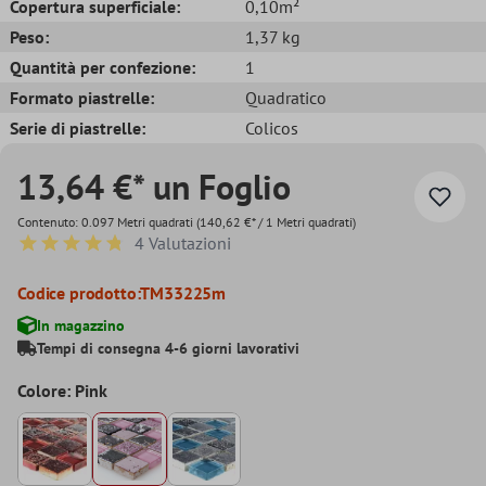
Copertura superficiale:
0,10m²
Peso:
1,37 kg
Quantità per confezione:
1
Formato piastrelle:
Quadratico
Serie di piastrelle:
Colicos
13,64 €* un Foglio
Contenuto:
0.097 Metri quadrati
(140,62 €* / 1 Metri quadrati)
4 Valutazioni
Valutazione media di 4.7 su 5 stelle
Codice prodotto:
TM33225m
In magazzino
Tempi di consegna 4-6 giorni lavorativi
Colore: Pink