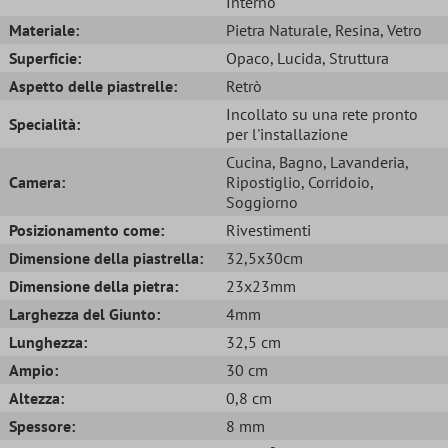
Interno
Materiale:
Pietra Naturale
, Resina
, Vetro
Superficie:
Opaco
, Lucida
, Struttura
Aspetto delle piastrelle:
Retrò
Incollato su una rete pronto
Specialità:
per l'installazione
Cucina
, Bagno
, Lavanderia
,
Camera:
Ripostiglio
, Corridoio
,
Soggiorno
Posizionamento come:
Rivestimenti
Dimensione della piastrella:
32,5x30cm
Dimensione della pietra:
23x23mm
Larghezza del Giunto:
4mm
Lunghezza:
32,5 cm
Ampio:
30 cm
Altezza:
0,8 cm
Spessore:
8 mm