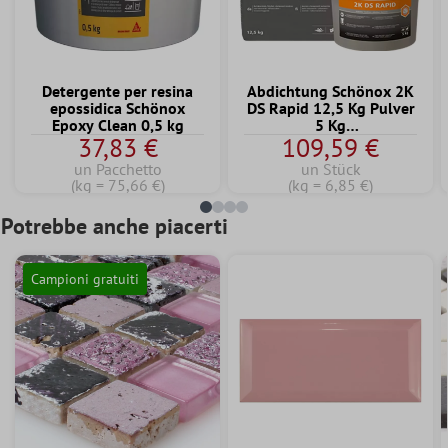
Detergente per resina
Abdichtung Schönox 2K
epossidica Schönox
DS Rapid 12,5 Kg Pulver
Epoxy Clean 0,5 kg
5 Kg
37,83 €
109,59 €
Dispersionskomponente
un Pacchetto
un Stück
(kg = 75,66 €)
(kg = 6,85 €)
Potrebbe anche piacerti
Campioni gratuiti